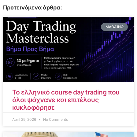
Προτεινόμενα άρθρα:
ΜΑΘΑΊΝΩ
Το ελληνικό course day trading που
όλοι ψάχνανε και επιτέλους
κυκλοφόρησε
April 29, 2026
No Comments