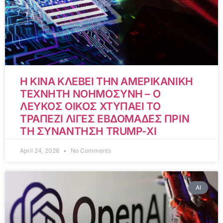
Η ΚΙΝΑ ΚΛΕΒΕΙ ΤΗΝ ΑΜΕΡΙΚΑΝΙΚΗ
ΤΕΧΝΗΤΗ ΝΟΗΜΟΣΥΝΗ – Ο
ΛΕΥΚΟΣ ΟΙΚΟΣ ΧΤΥΠΑΕΙ ΤΟ
ΤΡΑΠΕΖΙ ΛΙΓΕΣ ΕΒΔΟΜΑΔΕΣ ΠΡΙΝ
ΤΗ ΣΥΝΑΝΤΗΣΗ TRUMP-XI
April 24, 2026
No Comments
AI