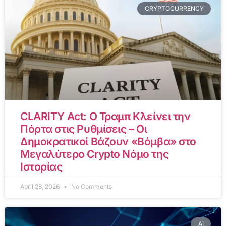
CRYPTOCURRENCY
CLARITY Act: Ο Τραμπ Κλείνει την
Πόρτα στις Ρυθμίσεις – Οι
Δημοκρατικοί Βάζουν «Βόμβα» στο
Μεγαλύτερο Crypto Νόμο της
Ιστορίας
April 28, 2026
No Comments
AI