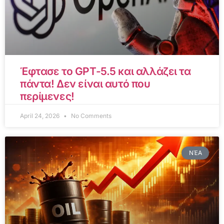
Έφτασε το GPT-5.5 και αλλάζει τα
πάντα! Δεν είναι αυτό που
περίμενες!
April 24, 2026
No Comments
ΝΈΑ