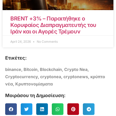
BRENT +3% – Παραιτήθηκε ο
Κορυφαίος Διαπραγματευτής του
Ιράν και οι Αγορές Τρέμουν
April 24, 2026
No Comments
Ετικέτες:
binance
,
Bitcoin
,
Blockchain
,
Crypto Nea
,
Cryptocurrency
,
cryptonea
,
cryptonews
,
κρύπτο
νέα
,
Κρυπτονομίσματα
Μοιράσου τη Δημοσίευση: