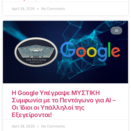
April 28, 2026
No Comments
AI
Η Google Υπέγραψε ΜΥΣΤΙΚΗ
Συμφωνία με το Πεντάγωνο για AI –
Οι Ίδιοι οι Υπάλληλοί της
Εξεγείρονται!
April 28, 2026
No Comments