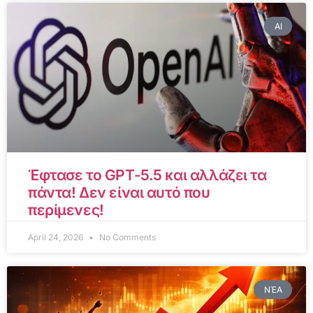
AI
Έφτασε το GPT-5.5 και αλλάζει τα
πάντα! Δεν είναι αυτό που
περίμενες!
April 24, 2026
No Comments
ΝΈΑ