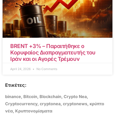
BRENT +3% – Παραιτήθηκε ο
Κορυφαίος Διαπραγματευτής του
Ιράν και οι Αγορές Τρέμουν
April 24, 2026
No Comments
Ετικέτες:
binance
,
Bitcoin
,
Blockchain
,
Crypto Nea
,
Cryptocurrency
,
cryptonea
,
cryptonews
,
κρύπτο
νέα
,
Κρυπτονομίσματα