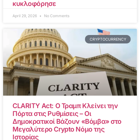
κυκλοφόρησε
April 29, 2026
No Comments
CRYPTOCURRENCY
CLARITY Act: Ο Τραμπ Κλείνει την
Πόρτα στις Ρυθμίσεις – Οι
Δημοκρατικοί Βάζουν «Βόμβα» στο
Μεγαλύτερο Crypto Νόμο της
Ιστορίας