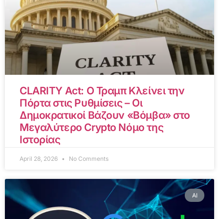
CLARITY Act: Ο Τραμπ Κλείνει την
Πόρτα στις Ρυθμίσεις – Οι
Δημοκρατικοί Βάζουν «Βόμβα» στο
Μεγαλύτερο Crypto Νόμο της
Ιστορίας
April 28, 2026
No Comments
AI