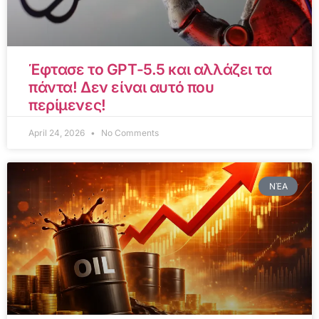
Έφτασε το GPT-5.5 και αλλάζει τα
πάντα! Δεν είναι αυτό που
περίμενες!
April 24, 2026
No Comments
ΝΈΑ