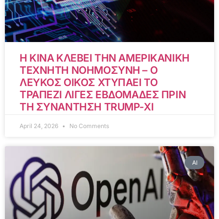
Η ΚΙΝΑ ΚΛΕΒΕΙ ΤΗΝ ΑΜΕΡΙΚΑΝΙΚΗ
ΤΕΧΝΗΤΗ ΝΟΗΜΟΣΥΝΗ – Ο
ΛΕΥΚΟΣ ΟΙΚΟΣ ΧΤΥΠΑΕΙ ΤΟ
ΤΡΑΠΕΖΙ ΛΙΓΕΣ ΕΒΔΟΜΑΔΕΣ ΠΡΙΝ
ΤΗ ΣΥΝΑΝΤΗΣΗ TRUMP-XI
April 24, 2026
No Comments
AI