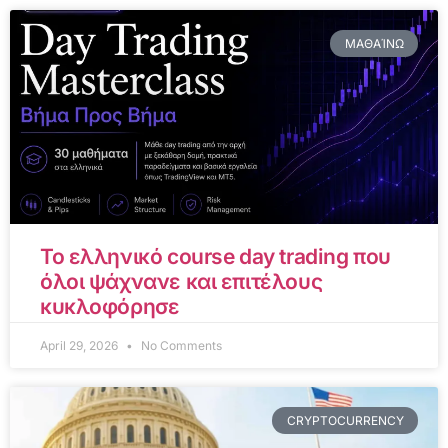
ΜΑΘΑΊΝΩ
Το ελληνικό course day trading που
όλοι ψάχνανε και επιτέλους
κυκλοφόρησε
April 29, 2026
No Comments
CRYPTOCURRENCY