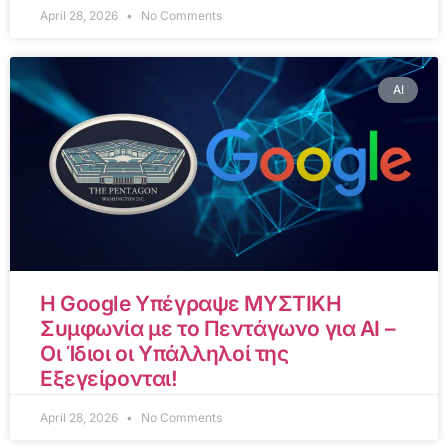
April 28, 2026
No Comments
AI
Η Google Υπέγραψε ΜΥΣΤΙΚΗ
Συμφωνία με το Πεντάγωνο για AI –
Οι Ίδιοι οι Υπάλληλοί της
Εξεγείρονται!
April 28, 2026
No Comments