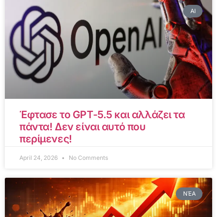
AI
Έφτασε το GPT-5.5 και αλλάζει τα
πάντα! Δεν είναι αυτό που
περίμενες!
April 24, 2026
No Comments
ΝΈΑ