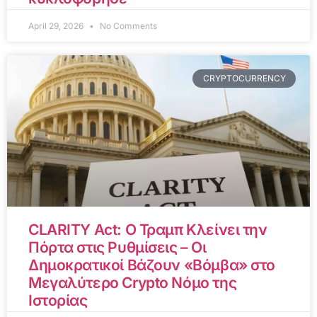
April 29, 2026
No Comments
CRYPTOCURRENCY
CLARITY Act: Ο Τραμπ Κλείνει την
Πόρτα στις Ρυθμίσεις – Οι
Δημοκρατικοί Βάζουν «Βόμβα» στο
Μεγαλύτερο Crypto Νόμο της
Ιστορίας