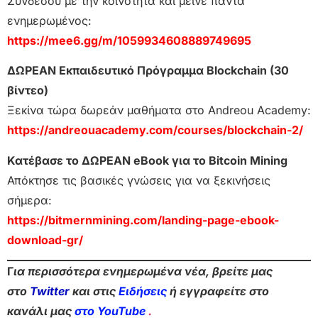
Συνδέσου με την κοινότητα και μείνε πάντα
ενημερωμένος:
https://mee6.gg/m/1059934608889749695
ΔΩΡΕΑΝ Εκπαιδευτικό Πρόγραμμα Blockchain (30
βίντεο)
Ξεκίνα τώρα δωρεάν μαθήματα στο Andreou Academy:
https://andreouacademy.com/courses/blockchain-2/
Κατέβασε το ΔΩΡΕΑΝ eBook για το Bitcoin Mining
Απόκτησε τις βασικές γνώσεις για να ξεκινήσεις
σήμερα:
https://bitmernmining.com/landing-page-ebook-
download-gr/
Γ
ια περισσότερα ενημερωμένα νέα, βρείτε μας
στο
Twitter
και στις
Ειδήσεις
ή εγγραφείτε στο
κανάλι μας
στο YouTube
.