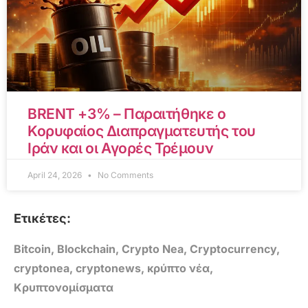
BRENT +3% – Παραιτήθηκε ο
Κορυφαίος Διαπραγματευτής του
Ιράν και οι Αγορές Τρέμουν
April 24, 2026
No Comments
Ετικέτες:
Bitcoin
,
Blockchain
,
Crypto Nea
,
Cryptocurrency
,
cryptonea
,
cryptonews
,
κρύπτο νέα
,
Κρυπτονομίσματα