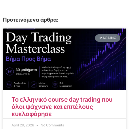
Προτεινόμενα άρθρα:
ΜΑΘΑΊΝΩ
Το ελληνικό course day trading που
όλοι ψάχνανε και επιτέλους
κυκλοφόρησε
April 29, 2026
No Comments