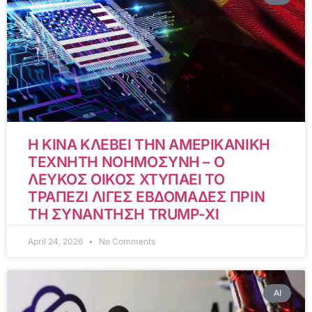
Η ΚΙΝΑ ΚΛΕΒΕΙ ΤΗΝ ΑΜΕΡΙΚΑΝΙΚΗ
ΤΕΧΝΗΤΗ ΝΟΗΜΟΣΥΝΗ – Ο
ΛΕΥΚΟΣ ΟΙΚΟΣ ΧΤΥΠΑΕΙ ΤΟ
ΤΡΑΠΕΖΙ ΛΙΓΕΣ ΕΒΔΟΜΑΔΕΣ ΠΡΙΝ
ΤΗ ΣΥΝΑΝΤΗΣΗ TRUMP-XI
April 24, 2026
No Comments
AI