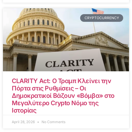
CRYPTOCURRENCY
CLARITY Act: Ο Τραμπ Κλείνει την
Πόρτα στις Ρυθμίσεις – Οι
Δημοκρατικοί Βάζουν «Βόμβα» στο
Μεγαλύτερο Crypto Νόμο της
Ιστορίας
April 28, 2026
No Comments