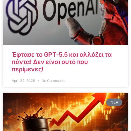
Έφτασε το GPT-5.5 και αλλάζει τα
πάντα! Δεν είναι αυτό που
περίμενες!
April 24, 2026
No Comments
ΝΈΑ