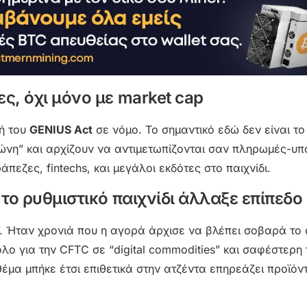
ες, όχι μόνο με market cap
φή του
GENIUS Act
σε νόμο. Το σημαντικό εδώ δεν είναι το
α ζώνη” και αρχίζουν να αντιμετωπίζονται σαν πληρωμές-υ
πεζες, fintechs, και μεγάλοι εκδότες στο παιχνίδι.
: το ρυθμιστικό παιχνίδι άλλαξε επίπεδο
”. Ήταν χρονιά που η αγορά άρχισε να βλέπει σοβαρά το
λο για την CFTC σε “digital commodities” και σαφέστερη 
θέμα μπήκε έτσι επιθετικά στην ατζέντα επηρεάζει προϊόντα