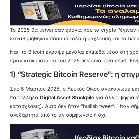
Το 2025 θα μείνει σαν χρονιά που τα crypto “έγιναν κ
ξαναθυμήθηκαν πόσο εύκολα η μόχλευση και τα hack
Ναι, το Bitcoin έγραψε μεγάλα επίπεδα μέσα στη χρ
πραγματική ιστορία του 2025 δεν είναι ένα chart. Εί
1) “Strategic Bitcoin Reserve”: η στι
Στις 6 Μαρτίου 2025, ο Λευκός Οίκος ανακοίνωσε εκτ
παράλληλα
Digital Asset Stockpile
για άλλα ψηφιακά 
κατασχέσεις). Αυτό δεν ήταν “bullish tweet”. Ήταν σή
ανεξάρτητα από το αν συμφωνείς ή όχι.