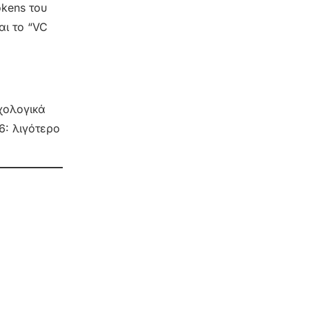
kens του
αι το “VC
χολογικά
6: λιγότερο