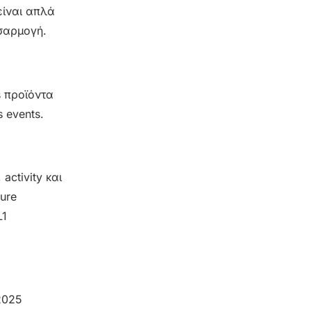
είναι απλά
οσαρμογή.
s προϊόντα
s events.
activity και
ure
L1
2025