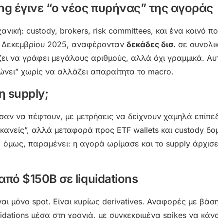
ing έγινε “ο νέος πυρήνας” της αγοράς
ική: custody, brokers, risk committees, και ένα κοινό πο
σα Δεκεμβρίου 2025, αναφέρονταν
δεκάδες δισ.
σε συνολι
ζει να γράφει μεγάλους αριθμούς, αλλά όχι γραμμικά. Αυ
νώνει” χωρίς να αλλάζει απαραίτητα το macro.
η supply;
σαν να πέφτουν, με μετρήσεις να δείχνουν χαμηλά επίπεδ
ι κανείς”, αλλά μεταφορά προς ETF wallets και custody δο
, όμως, παραμένει: η αγορά ωρίμασε και το supply άρχισε
από $150B σε liquidations
ναι μόνο spot. Είναι κυρίως derivatives. Αναφορές με βάσ
uidations μέσα στη χρονιά, με συγκεκριμένα spikes να κάν