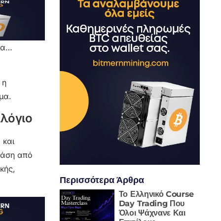
ονα…
 η
μα.
ιλόγιο
e
και
βάση από
κής,
Περισσότερα Άρθρα
Το Ελληνικό Course
Day Trading Που
Όλοι Ψάχνανε Και