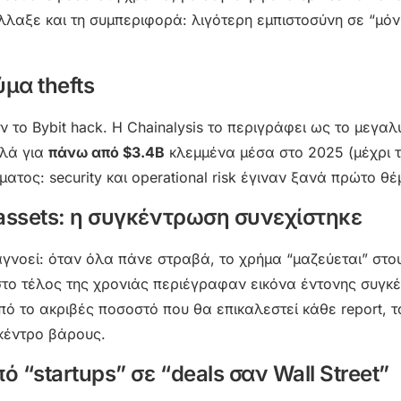
λαξε και τη συμπεριφορά: λιγότερη εμπιστοσύνη σε “μόν
ύμα thefts
ν το Bybit hack. Η Chainalysis το περιγράφει ως το μεγα
ιλά για
πάνω από $3.4B
κλεμμένα μέσα στο 2025 (μέχρι τ
τος: security και operational risk έγιναν ξανά πρώτο θέ
 assets: η συγκέντρωση συνεχίστηκε
αγνοεί: όταν όλα πάνε στραβά, το χρήμα “μαζεύεται” στο
ο τέλος της χρονιάς περιέγραφαν εικόνα έντονης συγκ
πό το ακριβές ποσοστό που θα επικαλεστεί κάθε report, τ
 κέντρο βάρους.
 “startups” σε “deals σαν Wall Street”