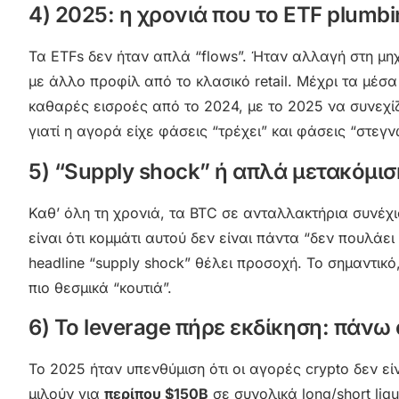
4) 2025: η χρονιά που το ETF plumb
Τα ETFs δεν ήταν απλά “flows”. Ήταν αλλαγή στη μηχαν
με άλλο προφίλ από το κλασικό retail. Μέχρι τα μέ
καθαρές εισροές από το 2024, με το 2025 να συνεχί
γιατί η αγορά είχε φάσεις “τρέχει” και φάσεις “στεγ
5) “Supply shock” ή απλά μετακόμισ
Καθ’ όλη τη χρονιά, τα BTC σε ανταλλακτήρια συνέχι
είναι ότι κομμάτι αυτού δεν είναι πάντα “δεν πουλάε
headline “supply shock” θέλει προσοχή. Το σημαντικό
πιο θεσμικά “κουτιά”.
6) Το leverage πήρε εκδίκηση: πάνω 
Το 2025 ήταν υπενθύμιση ότι οι αγορές crypto δεν εί
μιλούν για
περίπου $150B
σε συνολικά long/short liq