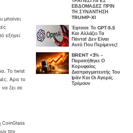
ΤΡΑΠΕΖΙ ΛΙΓΕΣ
ΕΒΔΟΜΑΔΕΣ ΠΡΙΝ
ΤΗ ΣΥΝΑΝΤΗΣΗ
TRUMP-XI
υ μπαίνει
κές
Έφτασε Το GPT-5.5
Και Αλλάζει Τα
τό εξηγεί
Πάντα! Δεν Είναι
Αυτό Που Περίμενες!
BRENT +3% –
Παραιτήθηκε Ο
Κορυφαίος
α. Το twist
Διαπραγματευτής Του
Ιράν Και Οι Αγορές
μές. Άρα το
Τρέμουν
 να ζει σε
η CoinGlass
ουν την