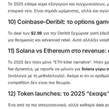
Το 2025 είδαμε κύμα εξαγορών και συγχωνεύσεων, με
εταιρικά νέα. Είναι σημάδι ωρίμανσης, αλλά και αγώνα 
10) Coinbase–Deribit: το options ga
Το deal των
$2.9B
για την Deribit ξεχώρισε γιατί έδε
για θεσμικούς και advanced retail. Αυτό αλλάζει volatil
11) Solana vs Ethereum στο revenue
Το 2025 δεν ήταν μόνο “ETH killer narrative”. Ήταν χ
fee dynamics, με reports να μιλούν για
Solana γύρω σ
(ανάλογα με τη μεθοδολογία). Ακόμα κι αν οι αριθμοί
competition δεν είναι πια θεωρία.
12) Token launches: το 2025 “έκαψε
Ένα από τα πιο απογοητευτικά, αλλά καθαρά data poi