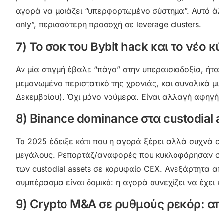
αγορά να μοιάζει “υπερφορτωμένο σύστημα”. Αυτό άλ
only”, περισσότερη προσοχή σε leverage clusters.
7) Το σοκ του Bybit hack και το νέο κ
Αν μία στιγμή έβαλε “πάγο” στην υπεραισιοδοξία, ήτα
μεμονωμένο περιστατικό της χρονιάς, και συνολικά μ
Δεκεμβρίου). Όχι μόνο νούμερα. Είναι αλλαγή αφηγήμα
8) Binance dominance στα custodial
Το 2025 έδειξε κάτι που η αγορά ξέρει αλλά συχνά 
μεγάλους. Ρεπορτάζ/αναφορές που κυκλοφόρησαν στ
των custodial assets σε κορυφαίο CEX. Ανεξάρτητα α
συμπέρασμα είναι δομικό: η αγορά συνεχίζει να έχει
9) Crypto M&A σε ρυθμούς ρεκόρ: από