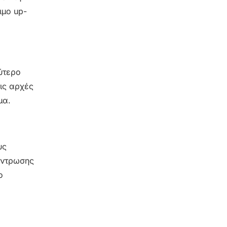
ιμο up-
λύτερο
ις αρχές
μα.
υς
έντρωσης
ο