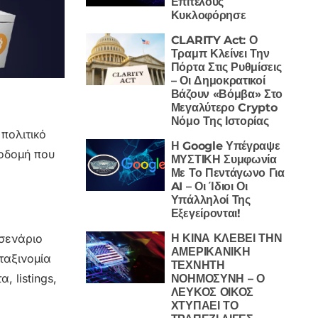
Επιτέλους
Κυκλοφόρησε
CLARITY Act: Ο
Τραμπ Κλείνει Την
Πόρτα Στις Ρυθμίσεις
– Οι Δημοκρατικοί
Βάζουν «Βόμβα» Στο
Μεγαλύτερο Crypto
Νόμο Της Ιστορίας
 πολιτικό
Η Google Υπέγραψε
ποδομή που
ΜΥΣΤΙΚΗ Συμφωνία
Με Το Πεντάγωνο Για
AI – Οι Ίδιοι Οι
Υπάλληλοί Της
Εξεγείρονται!
Η ΚΙΝΑ ΚΛΕΒΕΙ ΤΗΝ
 σενάριο
ΑΜΕΡΙΚΑΝΙΚΗ
ταξινομία
ΤΕΧΝΗΤΗ
, listings,
ΝΟΗΜΟΣΥΝΗ – Ο
ΛΕΥΚΟΣ ΟΙΚΟΣ
ΧΤΥΠΑΕΙ ΤΟ