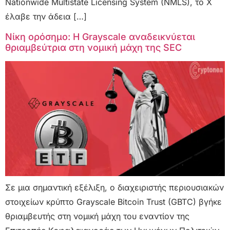
Nationwide Multistate Licensing System (NMLS), το X
έλαβε την άδεια […]
Νίκη ορόσημο: Η Grayscale αναδεικνύεται
θριαμβεύτρια στη νομική μάχη της SEC
Σε μια σημαντική εξέλιξη, ο διαχειριστής περιουσιακών
στοιχείων κρύπτο Grayscale Bitcoin Trust (GBTC) βγήκε
θριαμβευτής στη νομική μάχη του εναντίον της