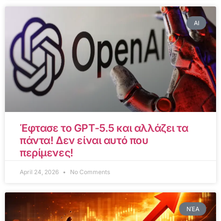
AI
Έφτασε το GPT-5.5 και αλλάζει τα
πάντα! Δεν είναι αυτό που
περίμενες!
April 24, 2026
No Comments
ΝΈΑ