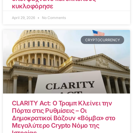
κυκλοφόρησε
April 29, 2026
No Comments
CRYPTOCURRENCY
CLARITY Act: Ο Τραμπ Κλείνει την
Πόρτα στις Ρυθμίσεις – Οι
Δημοκρατικοί Βάζουν «Βόμβα» στο
Μεγαλύτερο Crypto Νόμο της
Ιστορίας