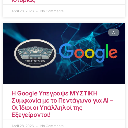
April 28, 2026
No Comments
AI
Η Google Υπέγραψε ΜΥΣΤΙΚΗ
Συμφωνία με το Πεντάγωνο για AI –
Οι Ίδιοι οι Υπάλληλοί της
Εξεγείρονται!
April 28, 2026
No Comments