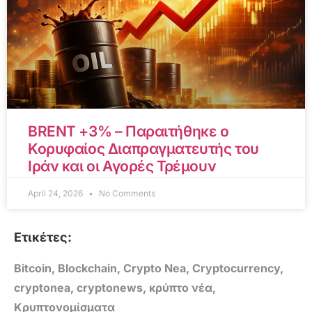
BRENT +3% – Παραιτήθηκε ο
Κορυφαίος Διαπραγματευτής του
Ιράν και οι Αγορές Τρέμουν
April 24, 2026
No Comments
Ετικέτες:
Bitcoin
,
Blockchain
,
Crypto Nea
,
Cryptocurrency
,
cryptonea
,
cryptonews
,
κρύπτο νέα
,
Κρυπτονομίσματα