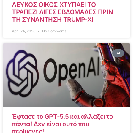
ΛΕΥΚΟΣ ΟΙΚΟΣ ΧΤΥΠΑΕΙ ΤΟ
ΤΡΑΠΕΖΙ ΛΙΓΕΣ ΕΒΔΟΜΑΔΕΣ ΠΡΙΝ
ΤΗ ΣΥΝΑΝΤΗΣΗ TRUMP-XI
April 24, 2026
No Comments
AI
Έφτασε το GPT-5.5 και αλλάζει τα
πάντα! Δεν είναι αυτό που
περίμενες!