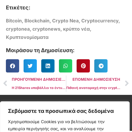
Ετικέτες:
Bitcoin
,
Blockchain
,
Crypto Nea
,
Cryptocurrency
,
cryptonea
,
cryptonews
,
κρύπτο νέα
,
Κρυπτονομίσματα
Μοιράσου τη Δημοσίευση:
ΠΡΟΗΓΟΥΜΕΝΗ ΔΗΜΟΣΙΕΥΣΗ
ΕΠΟΜΕΝΗ ΔΗΜΟΣΙΕΥΣΗ
Η 21Shares υποβάλλει το έντυπο S-1 στην SEC για την πρόταση Spot XRP ETF
Πιθανή αναταραχή στην crypto αγορά εάν το αποτέλεσμα των εκλογών στις ΗΠΑ παραμείνει ασαφές – FalconX
Cryptonea © All rights reserved
Σεβόμαστε τα προσωπικά σας δεδομένα
Χρησιμοποιούμε Cookies για να βελτιώσουμε την
εμπειρία περιήγησής σας, και να αναλύουμε την