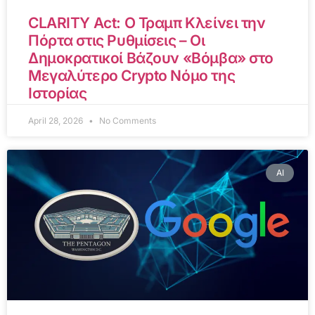
CLARITY Act: Ο Τραμπ Κλείνει την
Πόρτα στις Ρυθμίσεις – Οι
Δημοκρατικοί Βάζουν «Βόμβα» στο
Μεγαλύτερο Crypto Νόμο της
Ιστορίας
April 28, 2026
No Comments
AI