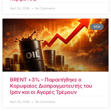
April 24, 2026
No Comments
ΝΈΑ
BRENT +3% – Παραιτήθηκε ο
Κορυφαίος Διαπραγματευτής του
Ιράν και οι Αγορές Τρέμουν
April 24, 2026
No Comments