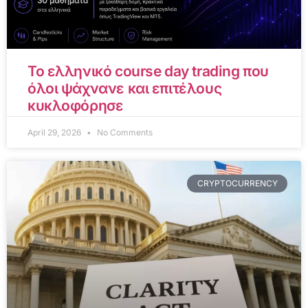
Το ελληνικό course day trading που
όλοι ψάχνανε και επιτέλους
κυκλοφόρησε
April 29, 2026
No Comments
CRYPTOCURRENCY