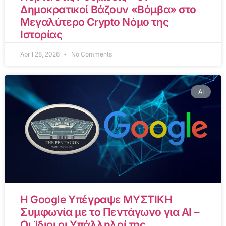
Δημοκρατικοί Βάζουν «Βόμβα» στο
Μεγαλύτερο Crypto Νόμο της
Ιστορίας
April 28, 2026
No Comments
AI
Η Google Υπέγραψε ΜΥΣΤΙΚΗ
Συμφωνία με το Πεντάγωνο για AI –
Οι Ίδιοι οι Υπάλληλοί της