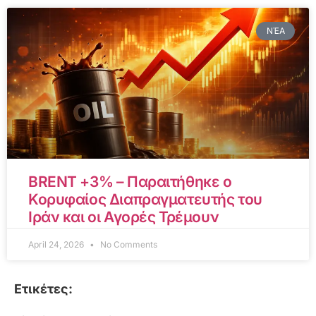
ΝΈΑ
BRENT +3% – Παραιτήθηκε ο
Κορυφαίος Διαπραγματευτής του
Ιράν και οι Αγορές Τρέμουν
April 24, 2026
No Comments
Ετικέτες: