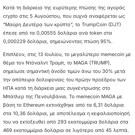
Κατά τη διάρκεια της ευρύτερης πτώσης της αγοράς
crypto στις 5 Αυγούστου, που συχνά αναφέρεται ως
“Μαύρη Δευτέρα των κρύπτο”, το TrumpCoin (DJT)
έπεσε από τα 0,00555 δολάρια ανά token στα
0,000229 δολάρια, σημειώνοντας πτώση 95%.
Επιπλέον, στις 13 Ιουλίου, το μεγαλύτερο memecoin με
θέμα τον Ντόναλντ Τραμπ, το MAGA (TRUMP),
σημείωσε σημαντική άνοδο τιμών άνω του 30% μετά
την απόπειρα δολοφονίας του πρώην προέδρου των
ΗΠΑ κατά τη διάρκεια μιας συγκέντρωσης στο
Μπάτλερ της Πενσυλβάνια. Το memecoin MAGA με
βάση το Ethereum εκτινάχθηκε από τα 6,31 δολάρια
στα 10,36 δολάρια, με αποτέλεσμα η κεφαλαιοποίησή
του να εκτοξευθεί από 293 εκατομμύρια δολάρια στα
469 εκατομμύρια δολάρια σε λιγότερο από 45 λεπτά.