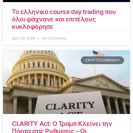
Το ελληνικό course day trading που
όλοι ψάχνανε και επιτέλους
κυκλοφόρησε
April 29, 2026
No Comments
CRYPTOCURRENCY
CLARITY Act: Ο Τραμπ Κλείνει την
Πόρτα στις Ρυθμίσεις – Οι