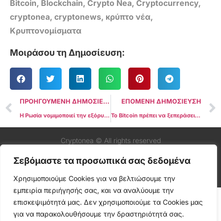
Bitcoin
,
Blockchain
,
Crypto Nea
,
Cryptocurrency
,
cryptonea
,
cryptonews
,
κρύπτο νέα
,
Κρυπτονομίσματα
Μοιράσου τη Δημοσίευση:
ΠΡΟΗΓΟΥΜΕΝΗ ΔΗΜΟΣΙΕΥΣΗ
ΕΠΟΜΕΝΗ ΔΗΜΟΣΙΕΥΣΗ
Η Ρωσία νομιμοποιεί την εξόρυξη Bitcoin και κρυπτονομισμάτων
Το Bitcoin πρέπει να ξεπεράσει τα $62K για να αποφύγει τον πιο σοβαρό αντίκτυπο του “Death Cross”
Cryptonea © All rights reserved
Σεβόμαστε τα προσωπικά σας δεδομένα
Χρησιμοποιούμε Cookies για να βελτιώσουμε την
εμπειρία περιήγησής σας, και να αναλύουμε την
επισκεψιμότητά μας. Δεν χρησιμοποιούμε τα Cookies μας
για να παρακολουθήσουμε την δραστηριότητά σας.