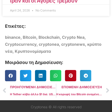
Ιράν και οι Αγορές Τρέμουν
April 24, 2026
No Comments
Ετικέτες:
binance
,
Bitcoin
,
Blockchain
,
Crypto Nea
,
Cryptocurrency
,
cryptonea
,
cryptonews
,
κρύπτο
νέα
,
Κρυπτονομίσματα
Μοιράσου τη Δημοσίευση:
ΠΡΟΗΓΟΥΜΕΝΗ ΔΗΜΟΣΙΕΥΣΗ
ΕΠΟΜΕΝΗ ΔΗΜΟΣΙΕΥΣΗ
Η Tether κόβει άλλο $1 δισ. USDT στο δίκτυο Tron
Η κορυφή του Bitcoin αναμένεται το 2025 παρά το «μπερδεμένο» υψηλό όλων των εποχών του Μαρτίου
Cryptonea © All rights reserved