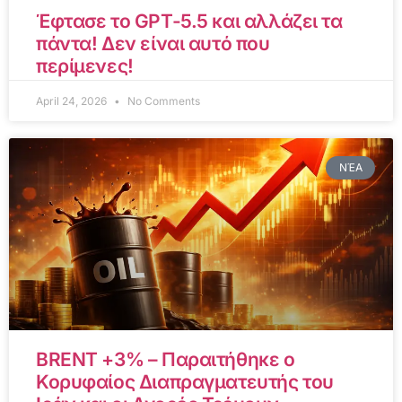
Έφτασε το GPT-5.5 και αλλάζει τα
πάντα! Δεν είναι αυτό που
περίμενες!
April 24, 2026
No Comments
ΝΈΑ
BRENT +3% – Παραιτήθηκε ο
Κορυφαίος Διαπραγματευτής του