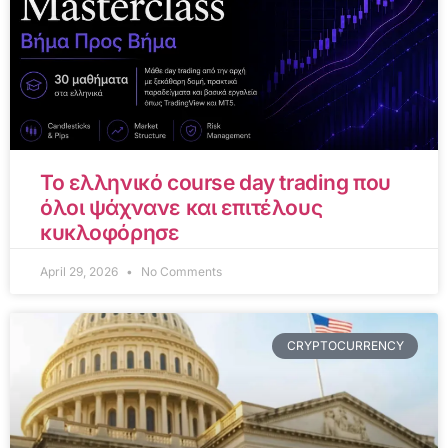
Το ελληνικό course day trading που
όλοι ψάχνανε και επιτέλους
κυκλοφόρησε
April 29, 2026
No Comments
CRYPTOCURRENCY