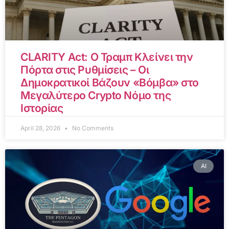
CLARITY Act: Ο Τραμπ Κλείνει την
Πόρτα στις Ρυθμίσεις – Οι
Δημοκρατικοί Βάζουν «Βόμβα» στο
Μεγαλύτερο Crypto Νόμο της
Ιστορίας
April 28, 2026
No Comments
AI