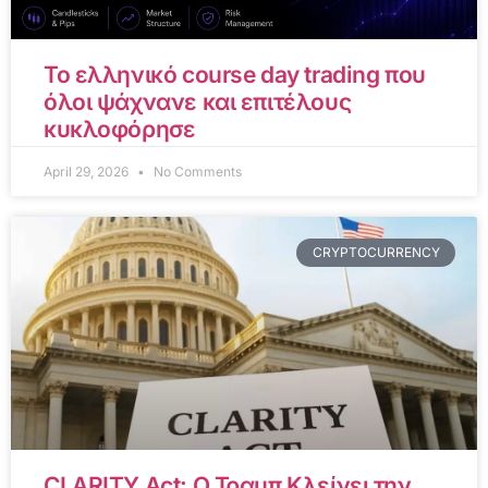
Το ελληνικό course day trading που
όλοι ψάχνανε και επιτέλους
κυκλοφόρησε
April 29, 2026
No Comments
CRYPTOCURRENCY
CLARITY Act: Ο Τραμπ Κλείνει την