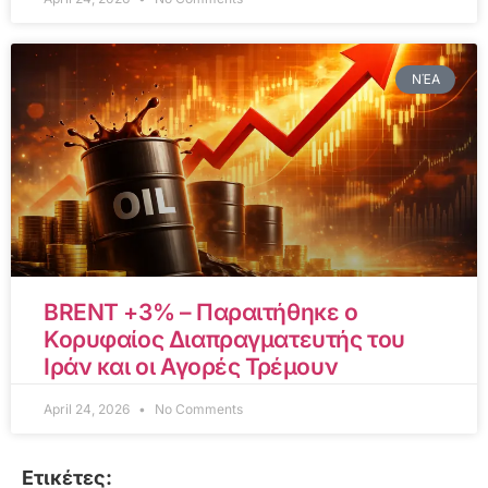
ΝΈΑ
BRENT +3% – Παραιτήθηκε ο
Κορυφαίος Διαπραγματευτής του
Ιράν και οι Αγορές Τρέμουν
April 24, 2026
No Comments
Ετικέτες: