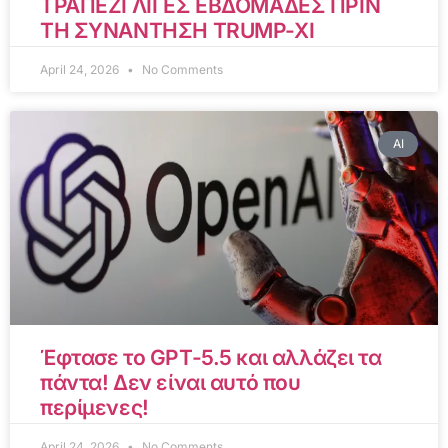
ΤΡΑΠΕΖΙ ΛΙΓΕΣ ΕΒΔΟΜΑΔΕΣ ΠΡΙΝ
ΤΗ ΣΥΝΑΝΤΗΣΗ TRUMP-XI
April 24, 2026
No Comments
AI
Έφτασε το GPT-5.5 και αλλάζει τα
πάντα! Δεν είναι αυτό που
περίμενες!
April 24, 2026
No Comments