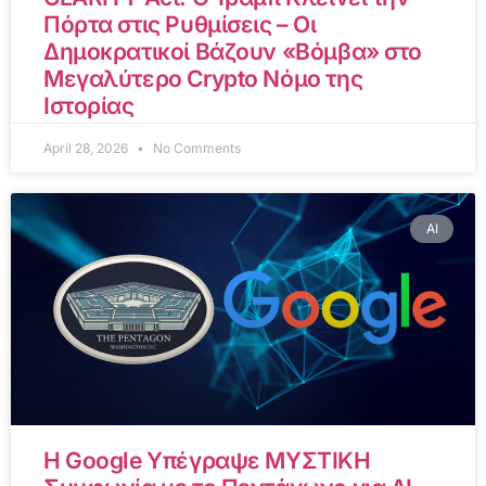
Πόρτα στις Ρυθμίσεις – Οι
Δημοκρατικοί Βάζουν «Βόμβα» στο
Μεγαλύτερο Crypto Νόμο της
Ιστορίας
April 28, 2026
No Comments
AI
Η Google Υπέγραψε ΜΥΣΤΙΚΗ