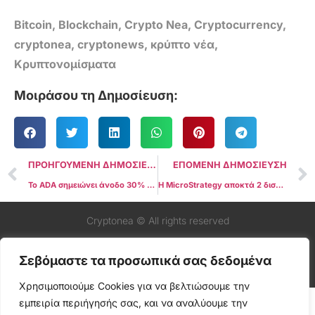
Bitcoin
,
Blockchain
,
Crypto Nea
,
Cryptocurrency
,
cryptonea
,
cryptonews
,
κρύπτο νέα
,
Κρυπτονομίσματα
Μοιράσου τη Δημοσίευση:
ΠΡΟΗΓΟΥΜΕΝΗ ΔΗΜΟΣΙΕΥΣΗ
ΕΠΟΜΕΝΗ ΔΗΜΟΣΙΕΥΣΗ
Το ADA σημειώνει άνοδο 30% στις εικασίες για συνεργασία Cardano-Trump
Η MicroStrategy αποκτά 2 δισεκατομμύρια δολάρια σε Bitcoin, αυξάνοντας το σύνολο των συμμετοχών στα 23 δισεκατομμύρια δολάρια
Cryptonea © All rights reserved
Σεβόμαστε τα προσωπικά σας δεδομένα
Χρησιμοποιούμε Cookies για να βελτιώσουμε την
εμπειρία περιήγησής σας, και να αναλύουμε την