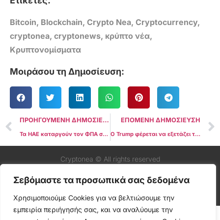
Ετικέτες:
Bitcoin
,
Blockchain
,
Crypto Nea
,
Cryptocurrency
,
cryptonea
,
cryptonews
,
κρύπτο νέα
,
Κρυπτονομίσματα
Μοιράσου τη Δημοσίευση:
ΠΡΟΗΓΟΥΜΕΝΗ ΔΗΜΟΣΙΕΥΣΗ
ΕΠΟΜΕΝΗ ΔΗΜΟΣΙΕΥΣΗ
Τα ΗΑΕ καταργούν τον ΦΠΑ στις μεταφορές και τις μετατροπές κρυπτονομισμάτων
Ο Trump φέρεται να εξετάζει το στέλεχος της Robinhood για τον κορυφαίο ρόλο της SEC
Cryptonea © All rights reserved
Σεβόμαστε τα προσωπικά σας δεδομένα
Χρησιμοποιούμε Cookies για να βελτιώσουμε την
εμπειρία περιήγησής σας, και να αναλύουμε την