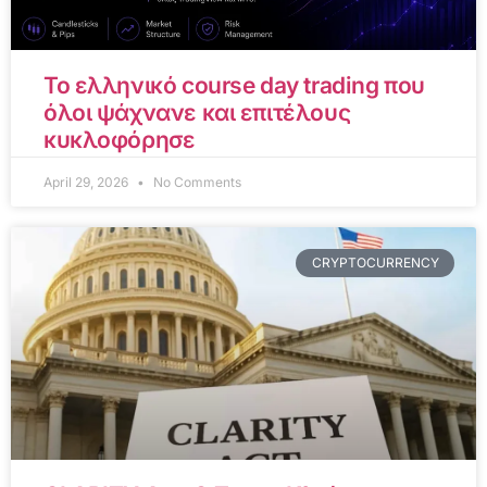
Το ελληνικό course day trading που
όλοι ψάχνανε και επιτέλους
κυκλοφόρησε
April 29, 2026
No Comments
CRYPTOCURRENCY