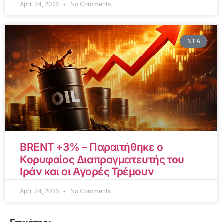
April 24, 2026
No Comments
ΝΈΑ
BRENT +3% – Παραιτήθηκε ο
Κορυφαίος Διαπραγματευτής του
Ιράν και οι Αγορές Τρέμουν
April 24, 2026
No Comments