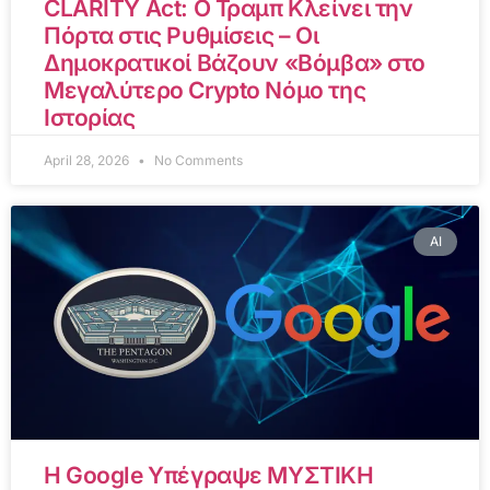
CLARITY Act: Ο Τραμπ Κλείνει την
Πόρτα στις Ρυθμίσεις – Οι
Δημοκρατικοί Βάζουν «Βόμβα» στο
Μεγαλύτερο Crypto Νόμο της
Ιστορίας
April 28, 2026
No Comments
AI
Η Google Υπέγραψε ΜΥΣΤΙΚΗ