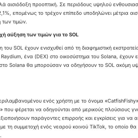
λά αισιόδοξη προοπτική. Σε περιόδους υψηλού ενθουσιασ
2,1%, επομένως το τρέχον επίπεδο υποδηλώνει μέτρια αισ
 των τιμών.
εχή αύξηση των τιμών για τo SOL
η του SOL έχουν ενισχυθεί από τη διαφημιστική εκστρατε
Raydium, ένα (DEX) στο οικοσύστημα του Solana, έχουν
ς στο Solana θα μπορούσαν να οδηγήσουν το SOL ακόμη υ
μπεριλαμβανομένου ενός χρήστη με το όνομα «CatfishFishy»
» που φέρεται να οδηγούνται από μερικούς πλούσιους γν
αξιοποιήσουν παράγοντες επιρροής και εγκρίσεις για να α
ά με τη συμμετοχή ενός νεαρού κοινού TikTok, το οποίο θ
.