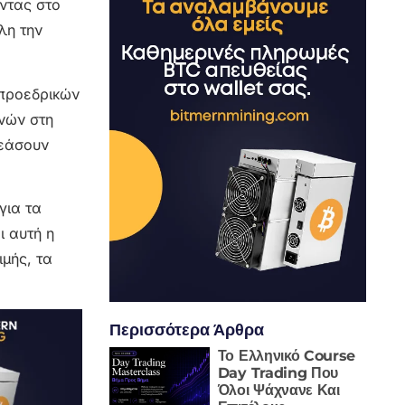
ντας στο
λη την
 προεδρικών
νών στη
ρεάσουν
για τα
ι αυτή η
μής, τα
Περισσότερα Άρθρα
Το Ελληνικό Course
Day Trading Που
Όλοι Ψάχνανε Και