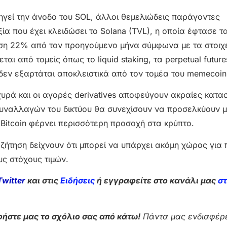
δηγεί την άνοδο του SOL, άλλοι θεμελιώδεις παράγοντες
ία που έχει κλειδώσει το Solana (TVL), η οποία έφτασε τ
ηση 22% από τον προηγούμενο μήνα σύμφωνα με τα στοιχ
ι από τομείς όπως το liquid staking, τα perpetual future
a δεν εξαρτάται αποκλειστικά από τον τομέα του memecoin
υρά και οι αγορές derivatives αποφεύγουν ακραίες κατα
συναλλαγών του δικτύου θα συνεχίσουν να προσελκύουν μ
 Bitcoin φέρνει περισσότερη προσοχή στα κρύπτο.
 ζήτηση δείχνουν ότι μπορεί να υπάρχει ακόμη χώρος για
υς στόχους τιμών.
Twitter
και στις
Ειδήσεις
ή εγγραφείτε στο κανάλι μας
σ
ήστε μας το σχόλιο σας από κάτω!
Πάντα μας ενδιαφέρε