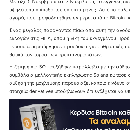
Μεταξύ 5 Νοεμβρίου και 7 Νοεμβρίου, το εγγενές δια
υψηλότερο επίπεδό του σε επτά μήνες. Αυτό το ράλι 
αγορά, που τροφοδοτήθηκε εν μέρει από το Bitcoin π
Ένας μεγάλος παράγοντας πίσω από αυτή την άνοδο
εκλογών στις ΗΠΑ, όπου η νίκη του εκλεγμένου Προ
Γερουσία δημιούργησαν προσδοκία για ρυθμιστικές π
θετικά τον τομέα των κρυπτονομισμάτων.
Η ζήτηση για SOL αυξήθηκε παράλληλα με την αύξησ
συμβόλαια μελλοντικής εκπλήρωσης Solana έφτασε σ
αύξηση της μόχλευσης παρουσιάζει κάποιο κίνδυνο α
στοιχεία derivatives υποδηλώνουν ότι ενδέχεται να 