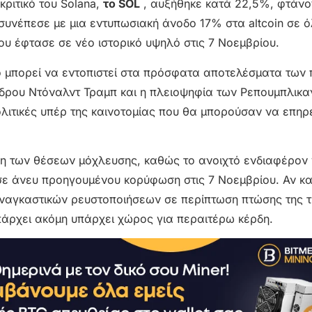
κριτικό του Solana,
το SOL
, αυξήθηκε κατά 22,5%, φτάνο
συνέπεσε με μια εντυπωσιακή άνοδο 17% στα altcoin σε ό
ου έφτασε σε νέο ιστορικό υψηλό στις 7 Νοεμβρίου.
 μπορεί να εντοπιστεί στα πρόσφατα αποτελέσματα των
έδρου Ντόναλντ Τραμπ και η πλειοψηφία των Ρεπουμπλικα
ολιτικές υπέρ της καινοτομίας που θα μπορούσαν να επη
η των θέσεων μόχλευσης, καθώς το ανοιχτό ενδιαφέρον 
ε άνευ προηγουμένου κορύφωση στις 7 Νοεμβρίου. Αν κα
ναγκαστικών ρευστοποιήσεων σε περίπτωση πτώσης της τι
υπάρχει ακόμη υπάρχει χώρος για περαιτέρω κέρδη.