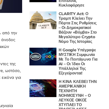
Επιτέλους
Κυκλοφόρησε
CLARITY Act: Ο
Τραμπ Κλείνει Την
Πόρτα Στις Ρυθμίσεις
– Οι Δημοκρατικοί
Βάζουν «Βόμβα» Στο
% από την
Μεγαλύτερο Crypto
η άνοδος
Νόμο Της Ιστορίας
μικών
Η Google Υπέγραψε
ΜΥΣΤΙΚΗ Συμφωνία
Με Το Πεντάγωνο Για
ντες της
AI – Οι Ίδιοι Οι
Υπάλληλοί Της
ve, ωστόσο,
Εξεγείρονται!
 εικόνα για
Η ΚΙΝΑ ΚΛΕΒΕΙ ΤΗΝ
ΑΜΕΡΙΚΑΝΙΚΗ
ΤΕΧΝΗΤΗ
ΝΟΗΜΟΣΥΝΗ – Ο
ΛΕΥΚΟΣ ΟΙΚΟΣ
ΧΤΥΠΑΕΙ ΤΟ
μηνιαία