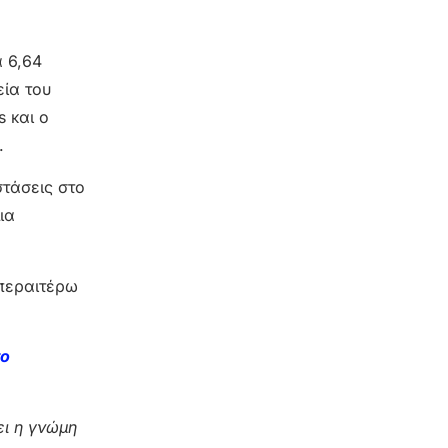
α 6,64
εία του
s και ο
.
στάσεις στο
ια
 περαιτέρω
το
ι η γνώμη