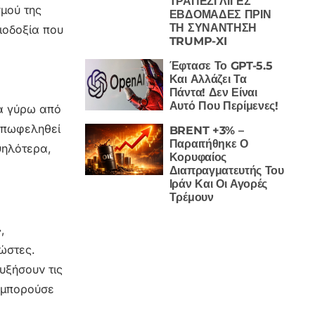
ΤΡΑΠΕΖΙ ΛΙΓΕΣ
μού της
ΕΒΔΟΜΑΔΕΣ ΠΡΙΝ
ΤΗ ΣΥΝΑΝΤΗΣΗ
ιοδοξία που
TRUMP-XI
Έφτασε Το GPT-5.5
Και Αλλάζει Τα
Πάντα! Δεν Είναι
Αυτό Που Περίμενες!
ία γύρω από
 επωφεληθεί
BRENT +3% –
Παραιτήθηκε Ο
ψηλότερα,
Κορυφαίος
Διαπραγματευτής Του
Ιράν Και Οι Αγορές
Τρέμουν
,
ώστες.
υξήσουν τις
α μπορούσε