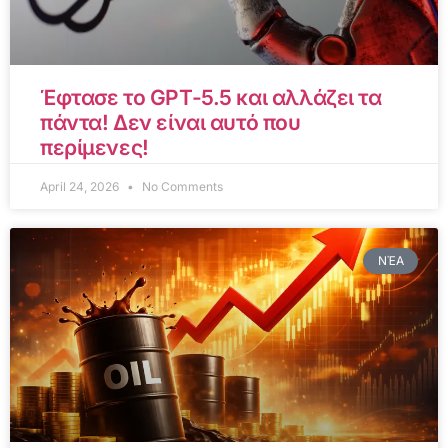
Έφτασε το GPT-5.5 και αλλάζει τα
πάντα! Δεν είναι αυτό που
περίμενες!
April 24, 2026
No Comments
ΝΈΑ