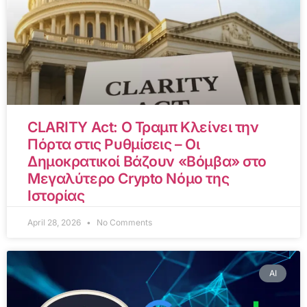
CLARITY Act: Ο Τραμπ Κλείνει την
Πόρτα στις Ρυθμίσεις – Οι
Δημοκρατικοί Βάζουν «Βόμβα» στο
Μεγαλύτερο Crypto Νόμο της
Ιστορίας
April 28, 2026
No Comments
AI