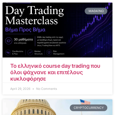
ΜΑΘΑΊΝΩ
Το ελληνικό course day trading που
όλοι ψάχνανε και επιτέλους
κυκλοφόρησε
April 29, 2026
No Comments
CRYPTOCURRENCY