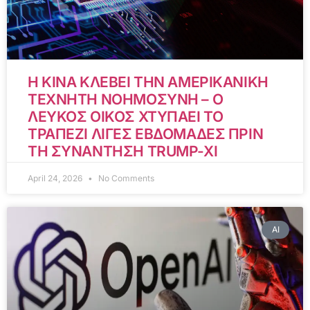
Η ΚΙΝΑ ΚΛΕΒΕΙ ΤΗΝ ΑΜΕΡΙΚΑΝΙΚΗ
ΤΕΧΝΗΤΗ ΝΟΗΜΟΣΥΝΗ – Ο
ΛΕΥΚΟΣ ΟΙΚΟΣ ΧΤΥΠΑΕΙ ΤΟ
ΤΡΑΠΕΖΙ ΛΙΓΕΣ ΕΒΔΟΜΑΔΕΣ ΠΡΙΝ
ΤΗ ΣΥΝΑΝΤΗΣΗ TRUMP-XI
April 24, 2026
No Comments
AI