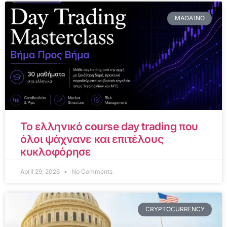
ΜΑΘΑΊΝΩ
Το ελληνικό course day trading που
όλοι ψάχνανε και επιτέλους
κυκλοφόρησε
April 29, 2026
No Comments
CRYPTOCURRENCY