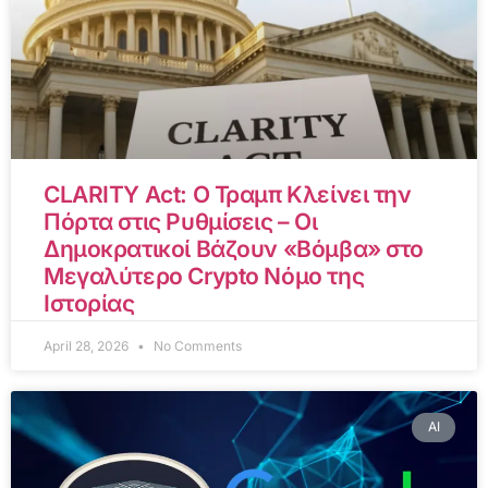
CLARITY Act: Ο Τραμπ Κλείνει την
Πόρτα στις Ρυθμίσεις – Οι
Δημοκρατικοί Βάζουν «Βόμβα» στο
Μεγαλύτερο Crypto Νόμο της
Ιστορίας
April 28, 2026
No Comments
AI