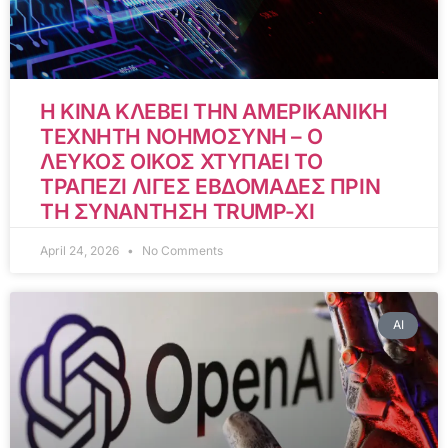
Η ΚΙΝΑ ΚΛΕΒΕΙ ΤΗΝ ΑΜΕΡΙΚΑΝΙΚΗ
ΤΕΧΝΗΤΗ ΝΟΗΜΟΣΥΝΗ – Ο
ΛΕΥΚΟΣ ΟΙΚΟΣ ΧΤΥΠΑΕΙ ΤΟ
ΤΡΑΠΕΖΙ ΛΙΓΕΣ ΕΒΔΟΜΑΔΕΣ ΠΡΙΝ
ΤΗ ΣΥΝΑΝΤΗΣΗ TRUMP-XI
April 24, 2026
No Comments
AI