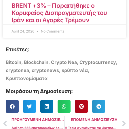
BRENT +3% – Παραιτήθηκε ο
Κορυφαίος Διαπραγματευτής του
Ιράν και οι Αγορές Τρέμουν
April 24, 2026
No Comments
Ετικέτες:
Bitcoin
,
Blockchain
,
Crypto Nea
,
Cryptocurrency
,
cryptonea
,
cryptonews
,
κρύπτο νέα
,
Κρυπτονομίσματα
Μοιράσου τη Δημοσίευση:
ΠΡΟΗΓΟΥΜΕΝΗ ΔΗΜΟΣΙΕΥΣΗ
ΕΠΟΜΕΝΗ ΔΗΜΟΣΙΕΥΣΗ
Αύξηση 556 εκατομμυρίων δολαρίων στις εισροές Spot Bitcoin ETF υποδηλώνει σημαντική αλλαγή στο συναίσθημα των επενδυτών
Η Tesla αναμένεται να διατηρήσει 780 εκατομμύρια δολάρια σε Bitcoin Holdings παρά τις πρόσφατες κινήσεις: Arkham