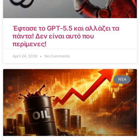
Έφτασε το GPT-5.5 και αλλάζει τα
πάντα! Δεν είναι αυτό που
περίμενες!
April 24, 2026
No Comments
ΝΈΑ