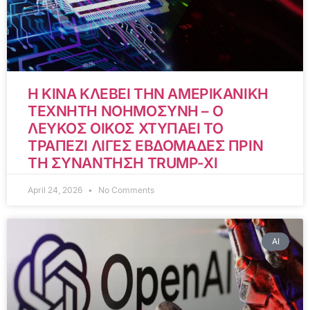
Η ΚΙΝΑ ΚΛΕΒΕΙ ΤΗΝ ΑΜΕΡΙΚΑΝΙΚΗ
ΤΕΧΝΗΤΗ ΝΟΗΜΟΣΥΝΗ – Ο
ΛΕΥΚΟΣ ΟΙΚΟΣ ΧΤΥΠΑΕΙ ΤΟ
ΤΡΑΠΕΖΙ ΛΙΓΕΣ ΕΒΔΟΜΑΔΕΣ ΠΡΙΝ
ΤΗ ΣΥΝΑΝΤΗΣΗ TRUMP-XI
April 24, 2026
No Comments
AI