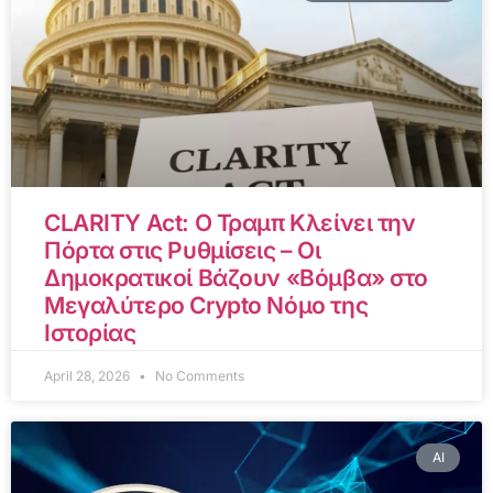
CLARITY Act: Ο Τραμπ Κλείνει την
Πόρτα στις Ρυθμίσεις – Οι
Δημοκρατικοί Βάζουν «Βόμβα» στο
Μεγαλύτερο Crypto Νόμο της
Ιστορίας
April 28, 2026
No Comments
AI