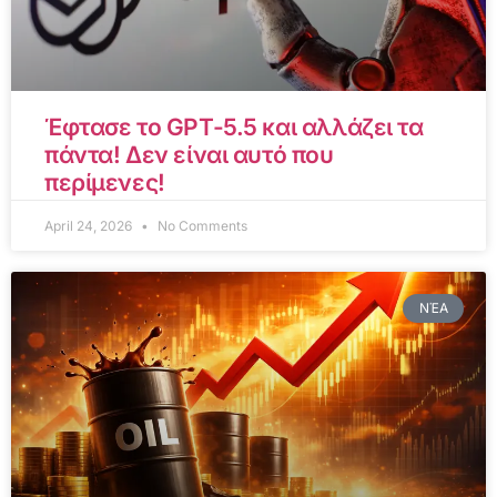
Έφτασε το GPT-5.5 και αλλάζει τα
πάντα! Δεν είναι αυτό που
περίμενες!
April 24, 2026
No Comments
ΝΈΑ