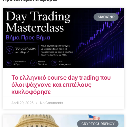
ΜΑΘΑΊΝΩ
Το ελληνικό course day trading που
όλοι ψάχνανε και επιτέλους
κυκλοφόρησε
April 29, 2026
No Comments
CRYPTOCURRENCY