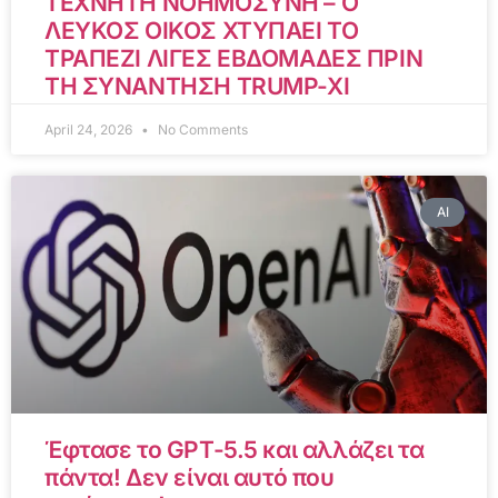
ΤΕΧΝΗΤΗ ΝΟΗΜΟΣΥΝΗ – Ο
ΛΕΥΚΟΣ ΟΙΚΟΣ ΧΤΥΠΑΕΙ ΤΟ
ΤΡΑΠΕΖΙ ΛΙΓΕΣ ΕΒΔΟΜΑΔΕΣ ΠΡΙΝ
ΤΗ ΣΥΝΑΝΤΗΣΗ TRUMP-XI
April 24, 2026
No Comments
AI
Έφτασε το GPT-5.5 και αλλάζει τα
πάντα! Δεν είναι αυτό που