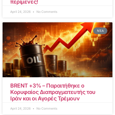
περίμενες!
April 24, 2026
No Comments
ΝΈΑ
BRENT +3% – Παραιτήθηκε ο
Κορυφαίος Διαπραγματευτής του
Ιράν και οι Αγορές Τρέμουν
April 24, 2026
No Comments