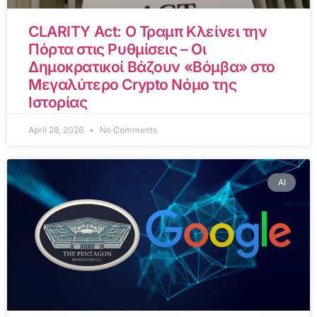
CLARITY Act: Ο Τραμπ Κλείνει την
Πόρτα στις Ρυθμίσεις – Οι
Δημοκρατικοί Βάζουν «Βόμβα» στο
Μεγαλύτερο Crypto Νόμο της
Ιστορίας
April 28, 2026
No Comments
AI