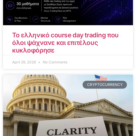
Το ελληνικό course day trading που
όλοι ψάχνανε και επιτέλους
κυκλοφόρησε
April 29, 2026
No Comments
CRYPTOCURRENCY