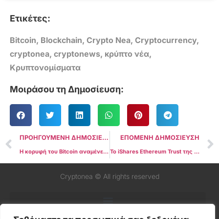
Ετικέτες:
Bitcoin
,
Blockchain
,
Crypto Nea
,
Cryptocurrency
,
cryptonea
,
cryptonews
,
κρύπτο νέα
,
Κρυπτονομίσματα
Μοιράσου τη Δημοσίευση:
ΠΡΟΗΓΟΥΜΕΝΗ ΔΗΜΟΣΙΕΥΣΗ
ΕΠΟΜΕΝΗ ΔΗΜΟΣΙΕΥΣΗ
Η κορυφή του Bitcoin αναμένεται το 2025 παρά το «μπερδεμένο» υψηλό όλων των εποχών του Μαρτίου
Το iShares Ethereum Trust της BlackRock πλησιάζει το $1 δις σε καθαρές εισροές
Cryptonea © All rights reserved