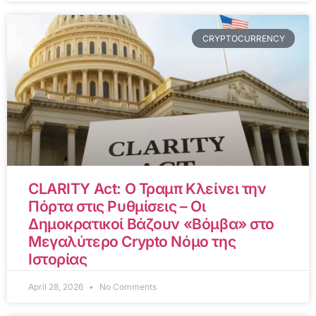
CRYPTOCURRENCY
CLARITY Act: Ο Τραμπ Κλείνει την
Πόρτα στις Ρυθμίσεις – Οι
Δημοκρατικοί Βάζουν «Βόμβα» στο
Μεγαλύτερο Crypto Νόμο της
Ιστορίας
April 28, 2026
No Comments