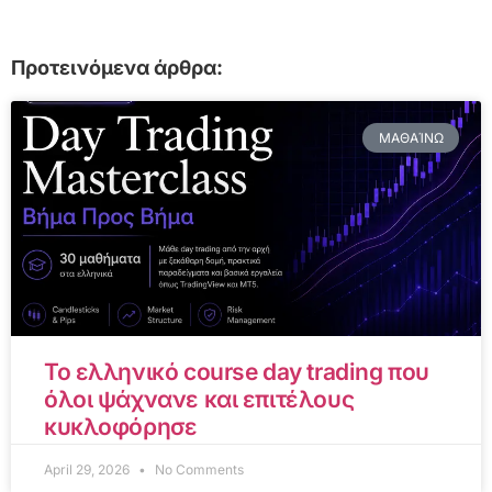
Προτεινόμενα άρθρα:
ΜΑΘΑΊΝΩ
Το ελληνικό course day trading που
όλοι ψάχνανε και επιτέλους
κυκλοφόρησε
April 29, 2026
No Comments