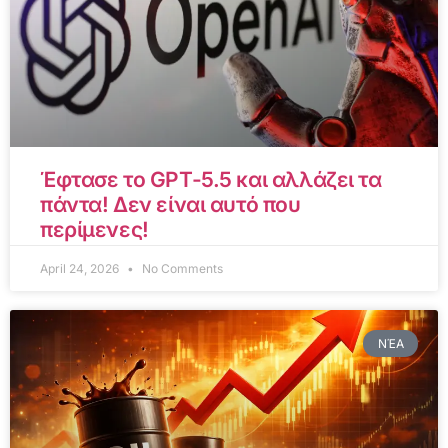
Έφτασε το GPT-5.5 και αλλάζει τα
πάντα! Δεν είναι αυτό που
περίμενες!
April 24, 2026
No Comments
ΝΈΑ