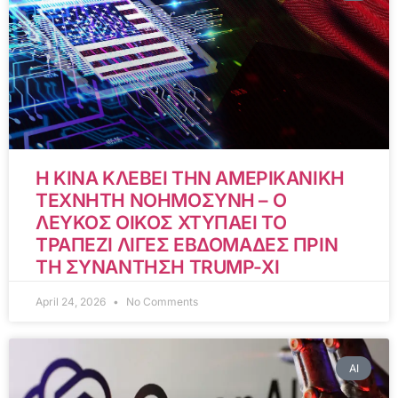
Η ΚΙΝΑ ΚΛΕΒΕΙ ΤΗΝ ΑΜΕΡΙΚΑΝΙΚΗ
ΤΕΧΝΗΤΗ ΝΟΗΜΟΣΥΝΗ – Ο
ΛΕΥΚΟΣ ΟΙΚΟΣ ΧΤΥΠΑΕΙ ΤΟ
ΤΡΑΠΕΖΙ ΛΙΓΕΣ ΕΒΔΟΜΑΔΕΣ ΠΡΙΝ
ΤΗ ΣΥΝΑΝΤΗΣΗ TRUMP-XI
April 24, 2026
No Comments
AI