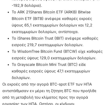
-192,9 δολάρια).
Το ARK 21Shares Bitcoin ETF (ARKB) Bitwise
Bitcoin ETF (BITB) ανέφερε καθαρές εκροές
ύψους 65,1 εκατομμυρίων δολαρίων και 12,2
εκατομμυρίων δολαρίων, αντίστοιχα.
Το iShares Bitcoin Trust (IBIT) ανέφερε καθαρές
εισροές 219,7 εκατομμυρίων δολαρίων.
Το WisdomTree Bitcoin Fund (BTCW) είχε καθαρές
εισροές ύψους 129,0 εκατομμυρίων δολαρίων.
Το Grayscale Bitcoin Mini Trust (BTC) είδε
καθαρές εισροές ύψους 47,1 εκατομμυρίων
δολαρίων.
Οι εκροές από την αγορά BTC-spot ETF των ΗΠΑ
αντιστάθμισαν εν μέρει τη ζήτηση BTC που προήλθε
από τη μεταβολή του κλίματος προς την αγορά
εργασίας των ΗΠΑ. Ωστόσο, οι κίνδυνοι