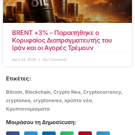
BRENT +3% – Παραιτήθηκε ο
Κορυφαίος Διαπραγματευτής του
Ιράν και οι Αγορές Τρέμουν
April 24, 2026
No Comments
Ετικέτες:
Bitcoin
,
Blockchain
,
Crypto Nea
,
Cryptocurrency
,
cryptonea
,
cryptonews
,
κρύπτο νέα
,
Κρυπτονομίσματα
Μοιράσου τη Δημοσίευση: