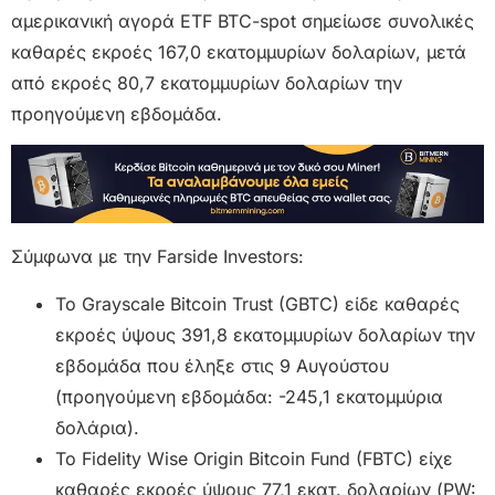
αμερικανική αγορά ETF BTC-spot σημείωσε συνολικές
καθαρές εκροές 167,0 εκατομμυρίων δολαρίων, μετά
από εκροές 80,7 εκατομμυρίων δολαρίων την
προηγούμενη εβδομάδα.
Σύμφωνα με την Farside Investors:
Το Grayscale Bitcoin Trust (GBTC) είδε καθαρές
εκροές ύψους 391,8 εκατομμυρίων δολαρίων την
εβδομάδα που έληξε στις 9 Αυγούστου
(προηγούμενη εβδομάδα: -245,1 εκατομμύρια
δολάρια).
Το Fidelity Wise Origin Bitcoin Fund (FBTC) είχε
καθαρές εκροές ύψους 77,1 εκατ. δολαρίων (PW: