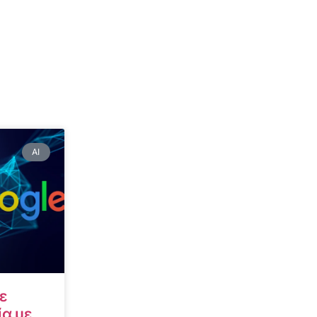
AI
ε
α με