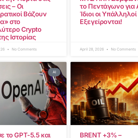
εις – Οι
το Πεντάγωνο για A
ρατικοί Βάζουν
Ίδιοι οι Υπάλληλοί
α» στο
Εξεγείρονται!
ύτερο Crypto
της Ιστορίας
2026
No Comments
April 28, 2026
No Comments
AI
ε το GPT-5.5 και
BRENT +3% –