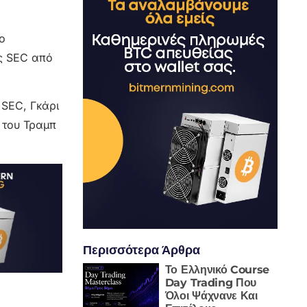
ο
ης SEC από
 SEC, Γκάρι
 του Τραμπ
Περισσότερα Άρθρα
Το Ελληνικό Course
Day Trading Που
Όλοι Ψάχνανε Και