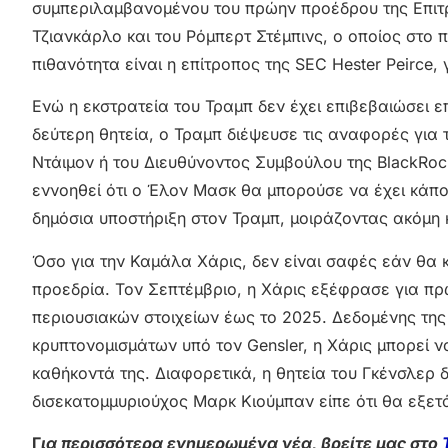
συμπεριλαμβανομένου του πρώην προέδρου της Επι
Τζιανκάρλο και του Ρόμπερτ Στέμπινς, ο οποίος στο
πιθανότητα είναι η επίτροπος της SEC Hester Peirce,
Ενώ η εκστρατεία του Τραμπ δεν έχει επιβεβαιώσει ε
δεύτερη θητεία, ο Τραμπ διέψευσε τις αναφορές για 
Ντάιμον ή του Διευθύνοντος Συμβούλου της BlackRoc
εννοηθεί ότι ο Έλον Μασκ θα μπορούσε να έχει κάπ
δημόσια υποστήριξη στον Τραμπ, μοιράζοντας ακόμη κ
Όσο για την Καμάλα Χάρις, δεν είναι σαφές εάν θα 
προεδρία. Τον Σεπτέμβριο, η Χάρις εξέφρασε για πρ
περιουσιακών στοιχείων έως το 2025. Δεδομένης της
κρυπτονομισμάτων υπό τον Gensler, η Χάρις μπορεί ν
καθήκοντά της. Διαφορετικά, η θητεία του Γκένσλερ δ
δισεκατομμυριούχος Μαρκ Κιούμπαν είπε ότι θα εξετ
Γ
ια περισσότερα ενημερωμένα νέα, βρείτε μας στο