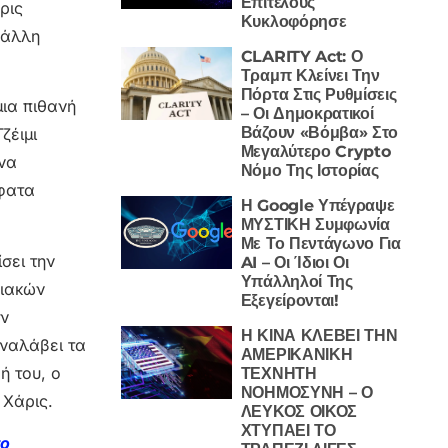
Επιτέλους
ρις
Κυκλοφόρησε
 άλλη
CLARITY Act: Ο
Τραμπ Κλείνει Την
Πόρτα Στις Ρυθμίσεις
μια πιθανή
– Οι Δημοκρατικοί
Βάζουν «Βόμβα» Στο
ζέιμι
Μεγαλύτερο Crypto
 να
Νόμο Της Ιστορίας
σφατα
Η Google Υπέγραψε
ΜΥΣΤΙΚΗ Συμφωνία
Με Το Πεντάγωνο Για
σει την
AI – Οι Ίδιοι Οι
Υπάλληλοί Της
φιακών
Εξεγείρονται!
ων
Η ΚΙΝΑ ΚΛΕΒΕΙ ΤΗΝ
αναλάβει τα
ΑΜΕΡΙΚΑΝΙΚΗ
ή του, ο
ΤΕΧΝΗΤΗ
ΝΟΗΜΟΣΥΝΗ – Ο
 Χάρις.
ΛΕΥΚΟΣ ΟΙΚΟΣ
ΧΤΥΠΑΕΙ ΤΟ
το