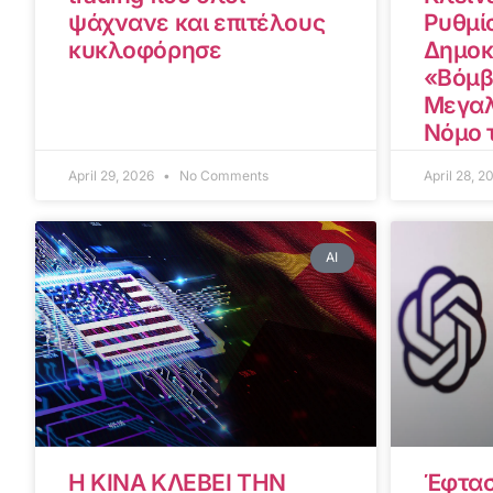
ψάχνανε και επιτέλους
Ρυθμίσ
κυκλοφόρησε
Δημοκ
«Βόμβ
Μεγαλ
Νόμο 
April 29, 2026
No Comments
April 28, 
AI
Η ΚΙΝΑ ΚΛΕΒΕΙ ΤΗΝ
Έφτασ