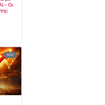
I – Οι
 της
ΝΈΑ