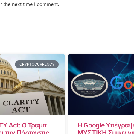
r the next time I comment.
CRYPTOCURRENCY
TY Act: Ο Τραμπ
Η Google Υπέγραψ
ι την Πόρτα στις
ΜΥΣΤΙΚΗ Συμφωνί