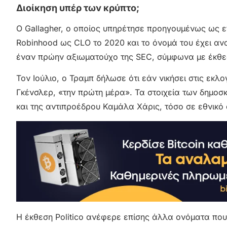
Διοίκηση υπέρ των κρύπτο;
Ο Gallagher, ο οποίος υπηρέτησε προηγουμένως ως ε
Robinhood ως CLO το 2020 και το όνομά του έχει αν
έναν πρώην αξιωματούχο της SEC, σύμφωνα με έκθεση
Τον Ιούλιο, ο Τραμπ δήλωσε ότι εάν νικήσει στις εκ
Γκένσλερ, «την πρώτη μέρα». Τα στοιχεία των δημοσ
και της αντιπροέδρου Καμάλα Χάρις, τόσο σε εθνικό ό
Η έκθεση Politico ανέφερε επίσης άλλα ονόματα που