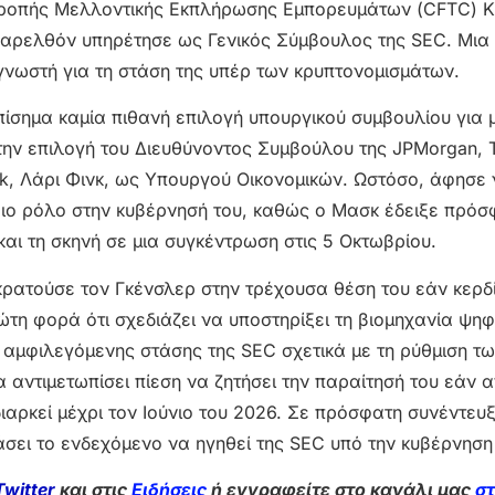
τροπής Μελλοντικής Εκπλήρωσης Εμπορευμάτων (CFTC) Κ
 παρελθόν υπηρέτησε ως Γενικός Σύμβουλος της SEC. Μια
 γνωστή για τη στάση της υπέρ των κρυπτονομισμάτων.
πίσημα καμία πιθανή επιλογή υπουργικού συμβουλίου για 
την επιλογή του Διευθύνοντος Συμβούλου της JPMorgan, Τ
k, Λάρι Φινκ, ως Υπουργού Οικονομικών. Ωστόσο, άφησε
οιο ρόλο στην κυβέρνησή του, καθώς ο Μασκ έδειξε πρό
αι τη σκηνή σε μια συγκέντρωση στις 5 Οκτωβρίου.
κρατούσε τον Γκένσλερ στην τρέχουσα θέση του εάν κερδί
ώτη φορά ότι σχεδιάζει να υποστηρίξει τη βιομηχανία ψη
 αμφιλεγόμενης στάσης της SEC σχετικά με τη ρύθμιση τ
α αντιμετωπίσει πίεση να ζητήσει την παραίτησή του εάν 
ιαρκεί μέχρι τον Ιούνιο του 2026. Σε πρόσφατη συνέντευξ
άσει το ενδεχόμενο να ηγηθεί της SEC υπό την κυβέρνηση
Twitter
και στις
Ειδήσεις
ή εγγραφείτε στο κανάλι μας
σ