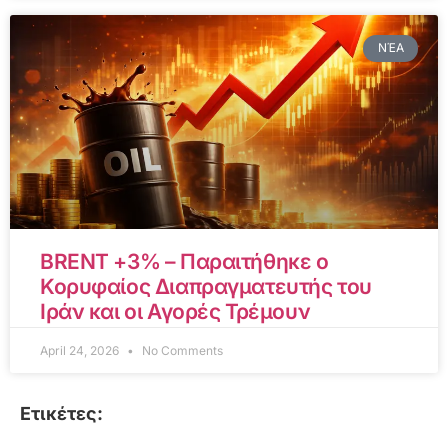
ΝΈΑ
BRENT +3% – Παραιτήθηκε ο
Κορυφαίος Διαπραγματευτής του
Ιράν και οι Αγορές Τρέμουν
April 24, 2026
No Comments
Ετικέτες: