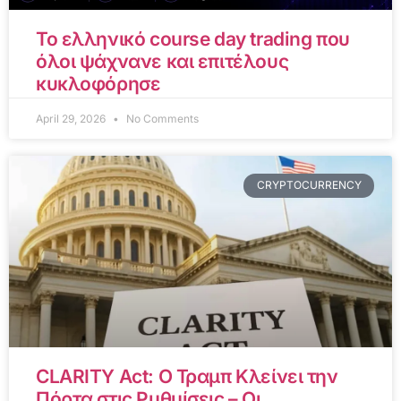
Το ελληνικό course day trading που
όλοι ψάχνανε και επιτέλους
κυκλοφόρησε
April 29, 2026
No Comments
CRYPTOCURRENCY
CLARITY Act: Ο Τραμπ Κλείνει την
Πόρτα στις Ρυθμίσεις – Οι