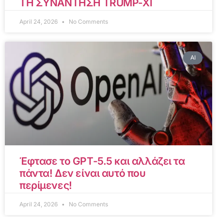
ΤΗ ΣΥΝΑΝΤΗΣΗ TRUMP-XI
April 24, 2026
No Comments
AI
Έφτασε το GPT-5.5 και αλλάζει τα
πάντα! Δεν είναι αυτό που
περίμενες!
April 24, 2026
No Comments