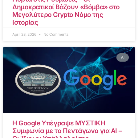
Δημοκρατικοί Βάζουν «Βόμβα» στο
Μεγαλύτερο Crypto Νόμο της
Ιστορίας
April 28, 2026
No Comments
AI
Η Google Υπέγραψε ΜΥΣΤΙΚΗ
Συμφωνία με το Πεντάγωνο για AI –