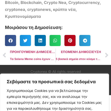
Bitcoin
,
Blockchain
,
Crypto Nea
,
Cryptocurrency
,
cryptonea
,
cryptonews
,
κρύπτο νέα
,
Κρυπτονομίσματα
Μοιράσου τη Δημοσίευση:
ΠΡΟΗΓΟΥΜΕΝΗ ΔΗΜΟΣΙΕΥΣΗ
ΕΠΟΜΕΝΗ ΔΗΜΟΣΙΕΥΣΗ
Tα Solana Meme coins έχουν ως και 80% πτώση της τιμής μετά από το Hype του Δεκεμβρίου
5 βασικά σημεία στον κόσμο του Bitcoin για την εβδομάδα που έρχεται
Cryptonea © All rights reserved
Σεβόμαστε τα προσωπικά σας δεδομένα
Χρησιμοποιούμε Cookies για να βελτιώσουμε την
εμπειρία περιήγησής σας, και να αναλύουμε την
επισκεψιμότητά μας. Δεν χρησιμοποιούμε τα Cookies μας
για να παρακολουθήσουμε την δραστηριότητά σας.