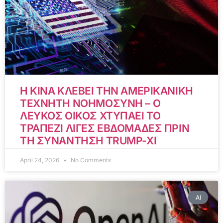
Η ΚΙΝΑ ΚΛΕΒΕΙ ΤΗΝ ΑΜΕΡΙΚΑΝΙΚΗ
ΤΕΧΝΗΤΗ ΝΟΗΜΟΣΥΝΗ – Ο
ΛΕΥΚΟΣ ΟΙΚΟΣ ΧΤΥΠΑΕΙ ΤΟ
ΤΡΑΠΕΖΙ ΛΙΓΕΣ ΕΒΔΟΜΑΔΕΣ ΠΡΙΝ
ΤΗ ΣΥΝΑΝΤΗΣΗ TRUMP-XI
April 24, 2026
No Comments
AI