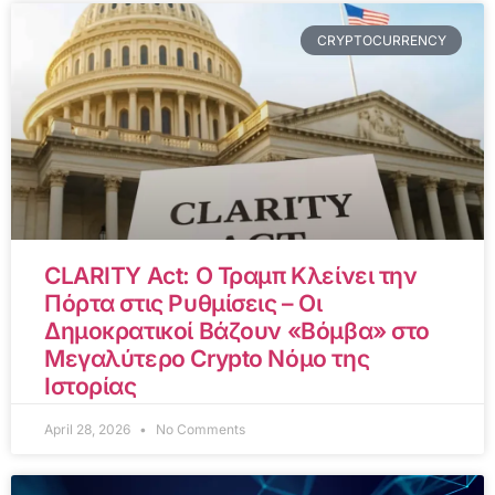
CRYPTOCURRENCY
CLARITY Act: Ο Τραμπ Κλείνει την
Πόρτα στις Ρυθμίσεις – Οι
Δημοκρατικοί Βάζουν «Βόμβα» στο
Μεγαλύτερο Crypto Νόμο της
Ιστορίας
April 28, 2026
No Comments