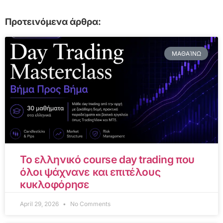
Προτεινόμενα άρθρα:
ΜΑΘΑΊΝΩ
Το ελληνικό course day trading που
όλοι ψάχνανε και επιτέλους
κυκλοφόρησε
April 29, 2026
No Comments