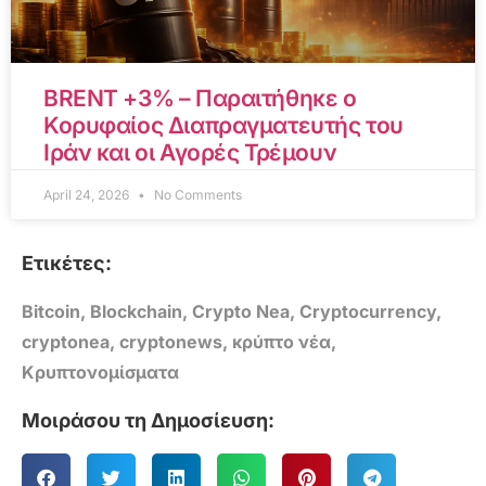
BRENT +3% – Παραιτήθηκε ο
Κορυφαίος Διαπραγματευτής του
Ιράν και οι Αγορές Τρέμουν
April 24, 2026
No Comments
Ετικέτες:
Bitcoin
,
Blockchain
,
Crypto Nea
,
Cryptocurrency
,
cryptonea
,
cryptonews
,
κρύπτο νέα
,
Κρυπτονομίσματα
Μοιράσου τη Δημοσίευση: