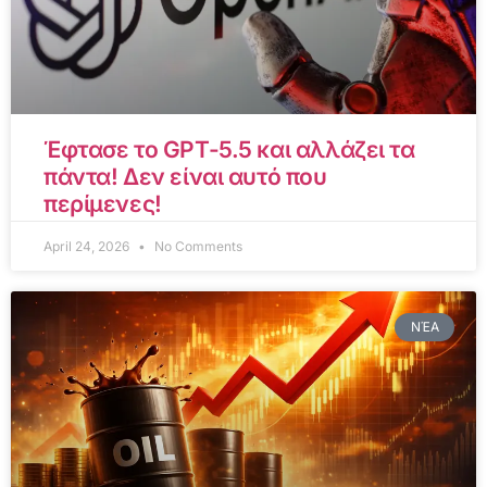
Έφτασε το GPT-5.5 και αλλάζει τα
πάντα! Δεν είναι αυτό που
περίμενες!
April 24, 2026
No Comments
ΝΈΑ