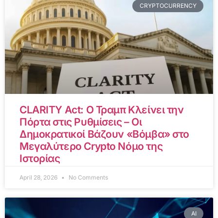
CRYPTOCURRENCY
CLARITY Act: Ο Τραμπ Κλείνει την
Πόρτα στις Ρυθμίσεις – Οι
Δημοκρατικοί Βάζουν «Βόμβα» στο
Μεγαλύτερο Crypto Νόμο της
Ιστορίας
April 28, 2026
No Comments
AI