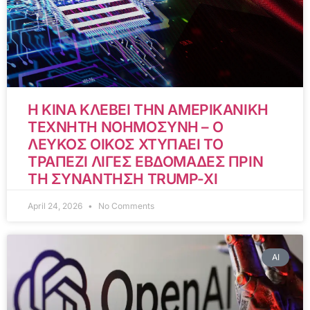
Η ΚΙΝΑ ΚΛΕΒΕΙ ΤΗΝ ΑΜΕΡΙΚΑΝΙΚΗ
ΤΕΧΝΗΤΗ ΝΟΗΜΟΣΥΝΗ – Ο
ΛΕΥΚΟΣ ΟΙΚΟΣ ΧΤΥΠΑΕΙ ΤΟ
ΤΡΑΠΕΖΙ ΛΙΓΕΣ ΕΒΔΟΜΑΔΕΣ ΠΡΙΝ
ΤΗ ΣΥΝΑΝΤΗΣΗ TRUMP-XI
April 24, 2026
No Comments
AI