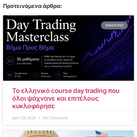
Προτεινόμενα άρθρα:
ΜΑΘΑΊΝΩ
Το ελληνικό course day trading που
όλοι ψάχνανε και επιτέλους
κυκλοφόρησε
April 29, 2026
No Comments