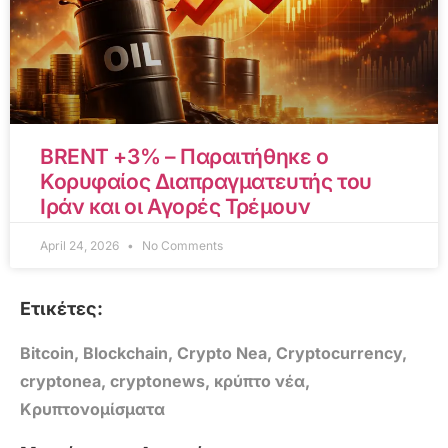
BRENT +3% – Παραιτήθηκε ο
Κορυφαίος Διαπραγματευτής του
Ιράν και οι Αγορές Τρέμουν
April 24, 2026
No Comments
Ετικέτες:
Bitcoin
,
Blockchain
,
Crypto Nea
,
Cryptocurrency
,
cryptonea
,
cryptonews
,
κρύπτο νέα
,
Κρυπτονομίσματα