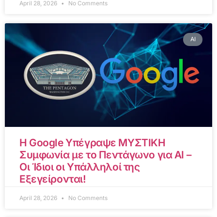
April 28, 2026
No Comments
AI
Η Google Υπέγραψε ΜΥΣΤΙΚΗ
Συμφωνία με το Πεντάγωνο για AI –
Οι Ίδιοι οι Υπάλληλοί της
Εξεγείρονται!
April 28, 2026
No Comments