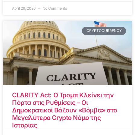
April 29, 2026
No Comments
CRYPTOCURRENCY
CLARITY Act: Ο Τραμπ Κλείνει την
Πόρτα στις Ρυθμίσεις – Οι
Δημοκρατικοί Βάζουν «Βόμβα» στο
Μεγαλύτερο Crypto Νόμο της
Ιστορίας