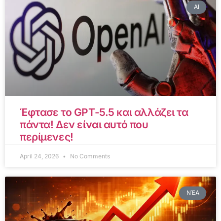
AI
Έφτασε το GPT-5.5 και αλλάζει τα
πάντα! Δεν είναι αυτό που
περίμενες!
April 24, 2026
No Comments
ΝΈΑ