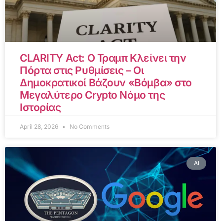
CLARITY Act: Ο Τραμπ Κλείνει την
Πόρτα στις Ρυθμίσεις – Οι
Δημοκρατικοί Βάζουν «Βόμβα» στο
Μεγαλύτερο Crypto Νόμο της
Ιστορίας
April 28, 2026
No Comments
AI