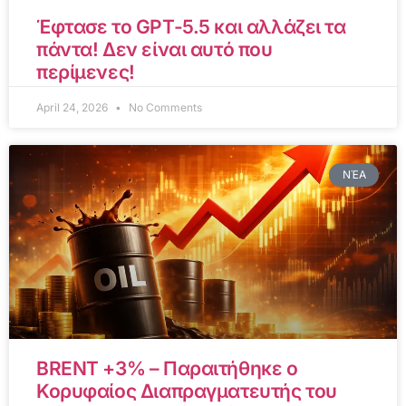
Έφτασε το GPT-5.5 και αλλάζει τα
πάντα! Δεν είναι αυτό που
περίμενες!
April 24, 2026
No Comments
ΝΈΑ
BRENT +3% – Παραιτήθηκε ο
Κορυφαίος Διαπραγματευτής του