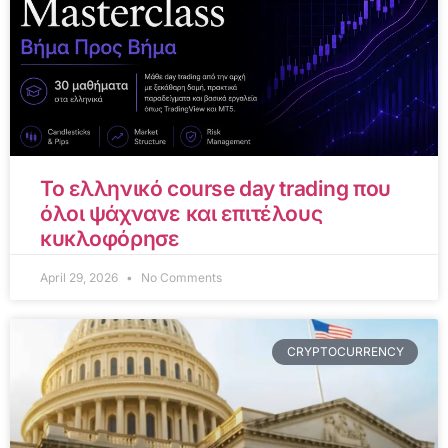
Το ελληνικό course day trading που
όλοι ψάχνανε και επιτέλους
κυκλοφόρησε
April 29, 2026
No Comments
CRYPTOCURRENCY