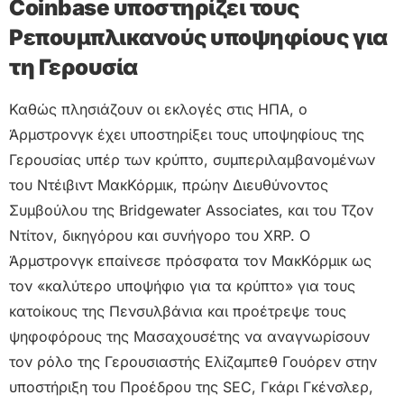
Coinbase υποστηρίζει τους
Ρεπουμπλικανούς υποψηφίους για
τη Γερουσία
Καθώς πλησιάζουν οι εκλογές στις ΗΠΑ, ο
Άρμστρονγκ έχει υποστηρίξει τους υποψηφίους της
Γερουσίας υπέρ των κρύπτο, συμπεριλαμβανομένων
του Ντέιβιντ ΜακΚόρμικ, πρώην Διευθύνοντος
Συμβούλου της Bridgewater Associates, και του Τζον
Ντίτον, δικηγόρου και συνήγορο του XRP. Ο
Άρμστρονγκ επαίνεσε πρόσφατα τον ΜακΚόρμικ ως
τον «καλύτερο υποψήφιο για τα κρύπτο» για τους
κατοίκους της Πενσυλβάνια και προέτρεψε τους
ψηφοφόρους της Μασαχουσέτης να αναγνωρίσουν
τον ρόλο της Γερουσιαστής Ελίζαμπεθ Γουόρεν στην
υποστήριξη του Προέδρου της SEC, Γκάρι Γκένσλερ,