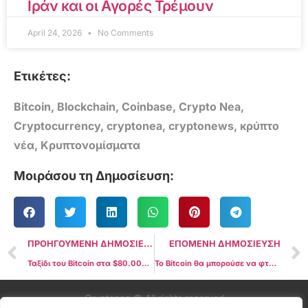
Ιράν και οι Αγορές Τρέμουν
April 24, 2026
No Comments
Ετικέτες:
Bitcoin
,
Blockchain
,
Coinbase
,
Crypto Nea
,
Cryptocurrency
,
cryptonea
,
cryptonews
,
κρύπτο
νέα
,
Κρυπτονομίσματα
Μοιράσου τη Δημοσίευση:
ΠΡΟΗΓΟΥΜΕΝΗ ΔΗΜΟΣΙΕΥΣΗ
ΕΠΟΜΕΝΗ ΔΗΜΟΣΙΕΥΣΗ
Ταξίδι του Bitcoin στα $80.000 με αισιόδοξα σήματα Derivatives
Το Bitcoin θα μπορούσε να φτάσει τα $200.000 χωρίς κατάρρευση του δολαρίου ΗΠΑ – Bitwise
Cryptonea © All rights reserved