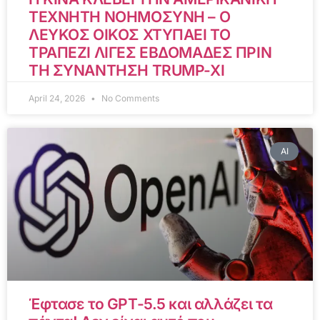
ΤΕΧΝΗΤΗ ΝΟΗΜΟΣΥΝΗ – Ο
ΛΕΥΚΟΣ ΟΙΚΟΣ ΧΤΥΠΑΕΙ ΤΟ
ΤΡΑΠΕΖΙ ΛΙΓΕΣ ΕΒΔΟΜΑΔΕΣ ΠΡΙΝ
ΤΗ ΣΥΝΑΝΤΗΣΗ TRUMP-XI
April 24, 2026
No Comments
AI
Έφτασε το GPT-5.5 και αλλάζει τα