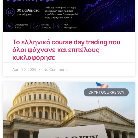
Το ελληνικό course day trading που
όλοι ψάχνανε και επιτέλους
κυκλοφόρησε
April 29, 2026
No Comments
CRYPTOCURRENCY