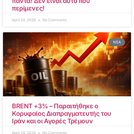
πάντα! Δεν είναι αυτό που
περίμενες!
April 24, 2026
No Comments
ΝΈΑ
BRENT +3% – Παραιτήθηκε ο
Κορυφαίος Διαπραγματευτής του
Ιράν και οι Αγορές Τρέμουν
April 24, 2026
No Comments