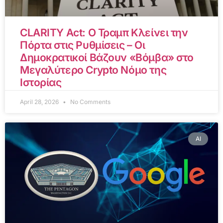
CLARITY Act: Ο Τραμπ Κλείνει την
Πόρτα στις Ρυθμίσεις – Οι
Δημοκρατικοί Βάζουν «Βόμβα» στο
Μεγαλύτερο Crypto Νόμο της
Ιστορίας
April 28, 2026
No Comments
AI