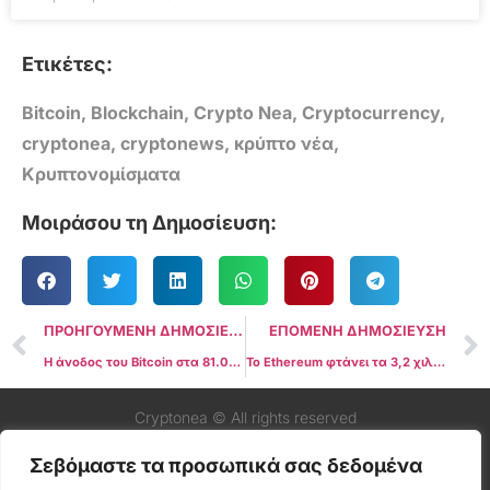
Ετικέτες:
Bitcoin
,
Blockchain
,
Crypto Nea
,
Cryptocurrency
,
cryptonea
,
cryptonews
,
κρύπτο νέα
,
Κρυπτονομίσματα
Μοιράσου τη Δημοσίευση:
ΠΡΟΗΓΟΥΜΕΝΗ ΔΗΜΟΣΙΕΥΣΗ
ΕΠΟΜΕΝΗ ΔΗΜΟΣΙΕΥΣΗ
Η άνοδος του Bitcoin στα 81.000 δολάρια μπορεί να προκαλέσει ένα ράλι σε ETH, SOL και SUI
Το Ethereum φτάνει τα 3,2 χιλιάδες δολάρια, ξεπερνά την Bank of America σε κεφαλαιοποίηση αγοράς
Cryptonea © All rights reserved
Σεβόμαστε τα προσωπικά σας δεδομένα