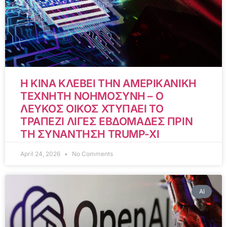
Η ΚΙΝΑ ΚΛΕΒΕΙ ΤΗΝ ΑΜΕΡΙΚΑΝΙΚΗ
ΤΕΧΝΗΤΗ ΝΟΗΜΟΣΥΝΗ – Ο
ΛΕΥΚΟΣ ΟΙΚΟΣ ΧΤΥΠΑΕΙ ΤΟ
ΤΡΑΠΕΖΙ ΛΙΓΕΣ ΕΒΔΟΜΑΔΕΣ ΠΡΙΝ
ΤΗ ΣΥΝΑΝΤΗΣΗ TRUMP-XI
April 24, 2026
No Comments
AI