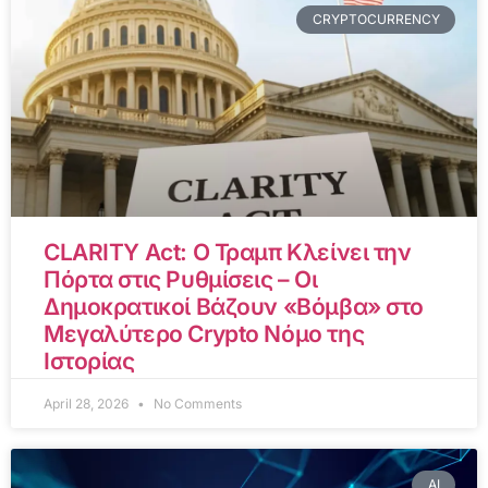
CRYPTOCURRENCY
CLARITY Act: Ο Τραμπ Κλείνει την
Πόρτα στις Ρυθμίσεις – Οι
Δημοκρατικοί Βάζουν «Βόμβα» στο
Μεγαλύτερο Crypto Νόμο της
Ιστορίας
April 28, 2026
No Comments
AI