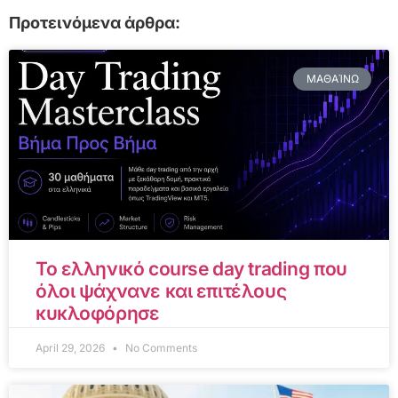
Προτεινόμενα άρθρα:
ΜΑΘΑΊΝΩ
Το ελληνικό course day trading που
όλοι ψάχνανε και επιτέλους
κυκλοφόρησε
April 29, 2026
No Comments