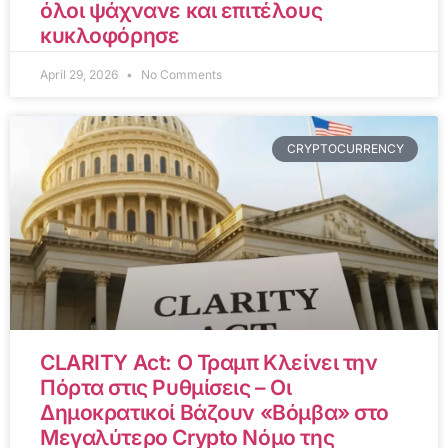
όλοι ψάχνανε και επιτέλους
κυκλοφόρησε
April 29, 2026
No Comments
CRYPTOCURRENCY
CLARITY Act: Ο Τραμπ Κλείνει την
Πόρτα στις Ρυθμίσεις – Οι
Δημοκρατικοί Βάζουν «Βόμβα» στο
Μεγαλύτερο Crypto Νόμο της