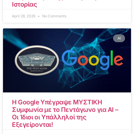
Ιστορίας
April 28, 2026
No Comments
AI
Η Google Υπέγραψε ΜΥΣΤΙΚΗ
Συμφωνία με το Πεντάγωνο για AI –
Οι Ίδιοι οι Υπάλληλοί της
Εξεγείρονται!