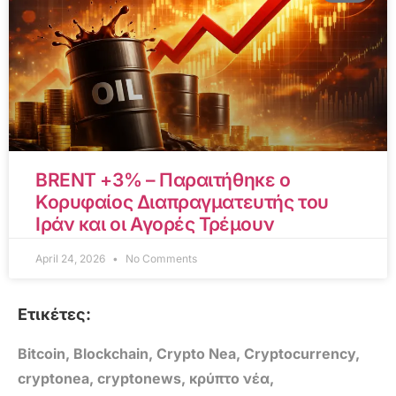
BRENT +3% – Παραιτήθηκε ο
Κορυφαίος Διαπραγματευτής του
Ιράν και οι Αγορές Τρέμουν
April 24, 2026
No Comments
Ετικέτες:
Bitcoin
,
Blockchain
,
Crypto Nea
,
Cryptocurrency
,
cryptonea
,
cryptonews
,
κρύπτο νέα
,