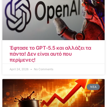
Έφτασε το GPT-5.5 και αλλάζει τα
πάντα! Δεν είναι αυτό που
περίμενες!
April 24, 2026
No Comments
ΝΈΑ