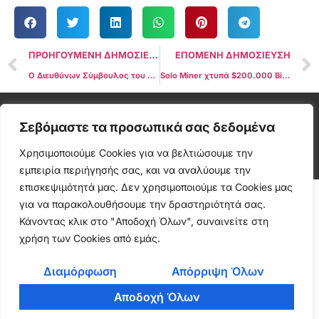
ΠΡΟΗΓΟΥΜΕΝΗ ΔΗΜΟΣΙΕΥΣΗ
ΕΠΟΜΕΝΗ ΔΗΜΟΣΙΕΥΣΗ
Ο Διευθύνων Σύμβουλος του Telegram, Pavel Durov, κατηγορήθηκε και αφέθηκε ελεύθερος, του οποίου απαγορεύτηκε να φύγει από τη Γαλλία
Solo Miner χτυπά $200.000 Bitcoin Jackpot με μόλις 0,012% Hashrate
Cryptonea © All rights reserved
Σεβόμαστε τα προσωπικά σας δεδομένα
Χρησιμοποιούμε Cookies για να βελτιώσουμε την
εμπειρία περιήγησής σας, και να αναλύουμε την
επισκεψιμότητά μας. Δεν χρησιμοποιούμε τα Cookies μας
για να παρακολουθήσουμε την δραστηριότητά σας.
Κάνοντας κλικ στο "Αποδοχή Όλων", συναινείτε στη
χρήση των Cookies από εμάς.
Διαμόρφωση
Απόρριψη Όλων
Αποδοχή Όλων