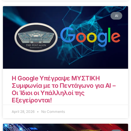
AI
Η Google Υπέγραψε ΜΥΣΤΙΚΗ
Συμφωνία με το Πεντάγωνο για AI –
Οι Ίδιοι οι Υπάλληλοί της
Εξεγείρονται!
April 28, 2026
No Comments