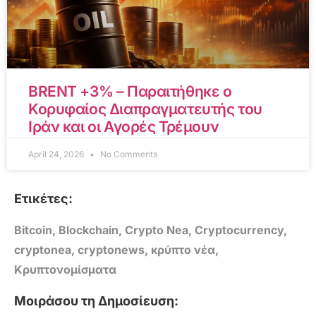
BRENT +3% – Παραιτήθηκε ο
Κορυφαίος Διαπραγματευτής του
Ιράν και οι Αγορές Τρέμουν
April 24, 2026
No Comments
Ετικέτες:
Bitcoin
,
Blockchain
,
Crypto Nea
,
Cryptocurrency
,
cryptonea
,
cryptonews
,
κρύπτο νέα
,
Κρυπτονομίσματα
Μοιράσου τη Δημοσίευση: