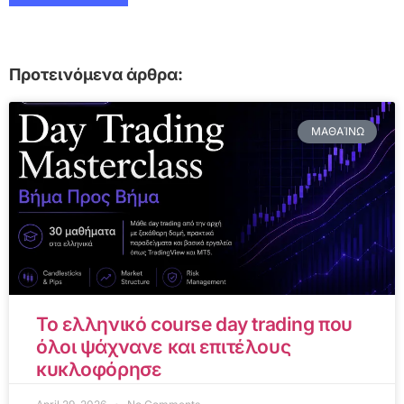
Προτεινόμενα άρθρα:
ΜΑΘΑΊΝΩ
Το ελληνικό course day trading που
όλοι ψάχνανε και επιτέλους
κυκλοφόρησε