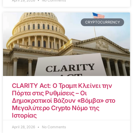
April 29, 2026
No Comments
CRYPTOCURRENCY
CLARITY Act: Ο Τραμπ Κλείνει την
Πόρτα στις Ρυθμίσεις – Οι
Δημοκρατικοί Βάζουν «Βόμβα» στο
Μεγαλύτερο Crypto Νόμο της
Ιστορίας
April 28, 2026
No Comments