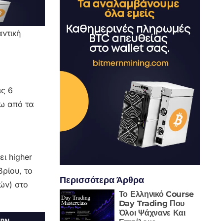
αντική
ις 6
νω από τα
ι higher
ρίου, το
Περισσότερα Άρθρα
ών) στο
Το Ελληνικό Course
Day Trading Που
Όλοι Ψάχνανε Και