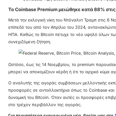
Το Coinbase Premium μειώθηκε κατά 88% στις
Μετά την εκλογική νίκη του Ντόναλντ Τραμπ στις 6 Ν
επίπεδό του από τον Απρίλιο του 2024, αντανακλώντ
ΗΠΑ. Καθώς το Bitcoin πέτυχε το νέο υψηλό όλων τω
συνεχιζόμενη ζήτηση.
Ωστόσο, έως τις 14 Νοεμβρίου, το premium παρουσί
μπορεί να αποκομίζουν κέρδη ή ότι το αρχικό κύμα αγ
Ο αναλυτής της αγοράς συμβάσεων μελλοντικής εκπλήρ
προσφορές σε ανταλλακτήρια όπως το Coinbase και τ
δυναμική του Bitcoin. Όταν αυτές οι προσφορές επιβρ
στο τρέχον περιβάλλον της αγοράς.
Γ
ια περισσότερα ενημερωμένα νέα, βρείτε μας στο