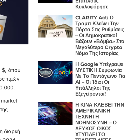
Επιτέλους
Κυκλοφόρησε
CLARITY Act: Ο
Τραμπ Κλείνει Την
Πόρτα Στις Ρυθμίσεις
– Οι Δημοκρατικοί
Βάζουν «Βόμβα» Στο
Μεγαλύτερο Crypto
Νόμο Της Ιστορίας
Η Google Υπέγραψε
 $, όπου
ΜΥΣΤΙΚΗ Συμφωνία
Με Το Πεντάγωνο Για
ος τιμών
AI – Οι Ίδιοι Οι
0.000.
Υπάλληλοί Της
Εξεγείρονται!
 market
Η ΚΙΝΑ ΚΛΕΒΕΙ ΤΗΝ
 της
ΑΜΕΡΙΚΑΝΙΚΗ
ΤΕΧΝΗΤΗ
ΝΟΗΜΟΣΥΝΗ – Ο
ΛΕΥΚΟΣ ΟΙΚΟΣ
η διαρκή
ΧΤΥΠΑΕΙ ΤΟ