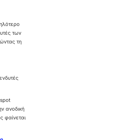
ψηλότερο
δυτές των
τώντας τη
ενδυτές
spot
ην ανοδική
ως φαίνεται
το