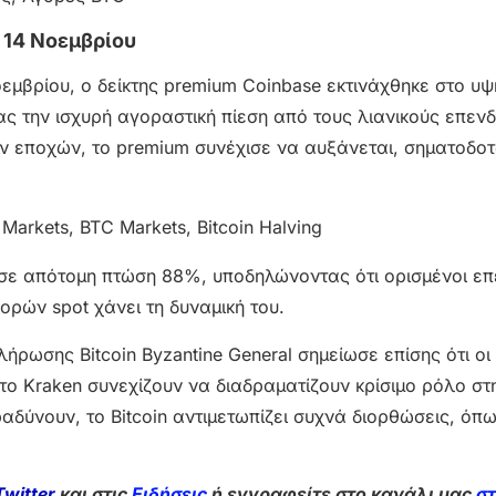
 14 Νοεμβρίου
οεμβρίου, ο δείκτης premium Coinbase εκτινάχθηκε στο υ
ας την ισχυρή αγοραστική πίεση από τους λιανικούς επεν
ν εποχών, το premium συνέχισε να αυξάνεται, σηματοδο
ασε απότομη πτώση 88%, υποδηλώνοντας ότι ορισμένοι επ
ορών spot χάνει τη δυναμική του.
ωσης Bitcoin Byzantine General σημείωσε επίσης ότι οι 
ο Kraken συνεχίζουν να διαδραματίζουν κρίσιμο ρόλο στ
αδύνουν, το Bitcoin αντιμετωπίζει συχνά διορθώσεις, όπ
Twitter
και στις
Ειδήσεις
ή εγγραφείτε στο κανάλι μας
σ