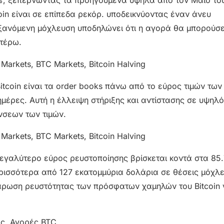
%, ξεπερνώντας τα προηγούμενα υψηλά από τον Μάιο το
oin είναι σε επίπεδα ρεκόρ. υποδεικνύοντας έναν άνευ
ξανόμενη μόχλευση υποδηλώνει ότι η αγορά θα μπορούσε
ιτέρω.
coin είναι τα order books πάνω από το εύρος τιμών των
 ημέρες. Αυτή η έλλειψη στήριξης και αντίστασης σε υψηλ
νσεων των τιμών.
μεγαλύτερο εύρος ρευστοποίησης βρίσκεται κοντά στα 85
ισσότερα από 127 εκατομμύρια δολάρια σε θέσεις μόχλε
 σάρωση ρευστότητας των πρόσφατων χαμηλών του Bitcoin