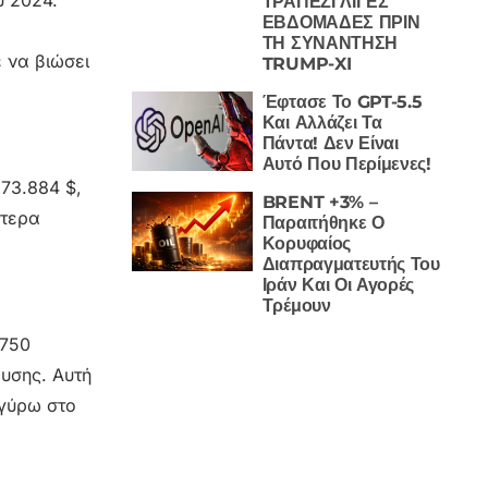
υ 2024.
ΤΡΑΠΕΖΙ ΛΙΓΕΣ
ΕΒΔΟΜΑΔΕΣ ΠΡΙΝ
ΤΗ ΣΥΝΑΝΤΗΣΗ
 να βιώσει
TRUMP-XI
Έφτασε Το GPT-5.5
Και Αλλάζει Τα
Πάντα! Δεν Είναι
Αυτό Που Περίμενες!
 73.884 $,
BRENT +3% –
ότερα
Παραιτήθηκε Ο
Κορυφαίος
Διαπραγματευτής Του
Ιράν Και Οι Αγορές
Τρέμουν
.750
υσης. Αυτή
 γύρω στο