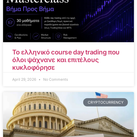
Το ελληνικό course day trading που
όλοι ψάχνανε και επιτέλους
κυκλοφόρησε
April 29, 2026
No Comments
CRYPTOCURRENCY