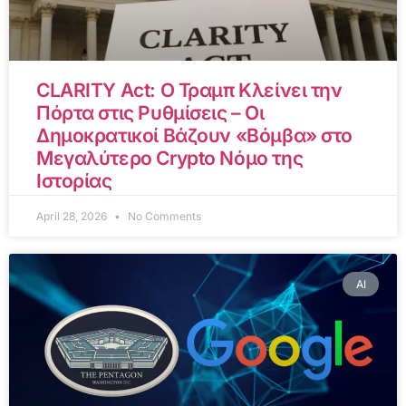
CLARITY Act: Ο Τραμπ Κλείνει την
Πόρτα στις Ρυθμίσεις – Οι
Δημοκρατικοί Βάζουν «Βόμβα» στο
Μεγαλύτερο Crypto Νόμο της
Ιστορίας
April 28, 2026
No Comments
AI