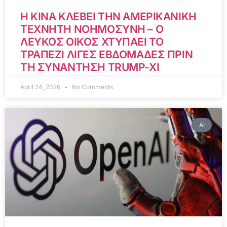
Η ΚΙΝΑ ΚΛΕΒΕΙ ΤΗΝ ΑΜΕΡΙΚΑΝΙΚΗ
ΤΕΧΝΗΤΗ ΝΟΗΜΟΣΥΝΗ – Ο
ΛΕΥΚΟΣ ΟΙΚΟΣ ΧΤΥΠΑΕΙ ΤΟ
ΤΡΑΠΕΖΙ ΛΙΓΕΣ ΕΒΔΟΜΑΔΕΣ ΠΡΙΝ
ΤΗ ΣΥΝΑΝΤΗΣΗ TRUMP-XI
April 24, 2026
No Comments
AI