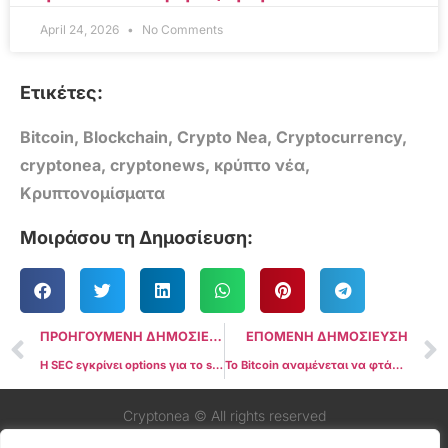
April 24, 2026
No Comments
Ετικέτες:
Bitcoin
,
Blockchain
,
Crypto Nea
,
Cryptocurrency
,
cryptonea
,
cryptonews
,
κρύπτο νέα
,
Κρυπτονομίσματα
Μοιράσου τη Δημοσίευση:
ΠΡΟΗΓΟΥΜΕΝΗ ΔΗΜΟΣΙΕΥΣΗ
ΕΠΟΜΕΝΗ ΔΗΜΟΣΙΕΥΣΗ
Η SEC εγκρίνει options για το spot Bitcoin ETF της BlackRock
Το Bitcoin αναμένεται να φτάσει τα $200.000 μέχρι τα τέλη του 2025, χωρίς να επηρεάζεται από τα αποτελέσματα των εκλογών
Cryptonea © All rights reserved