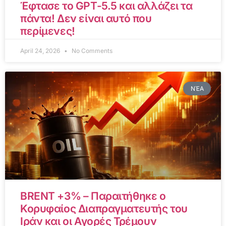
Έφτασε το GPT-5.5 και αλλάζει τα
πάντα! Δεν είναι αυτό που
περίμενες!
April 24, 2026
No Comments
ΝΈΑ
BRENT +3% – Παραιτήθηκε ο
Κορυφαίος Διαπραγματευτής του
Ιράν και οι Αγορές Τρέμουν