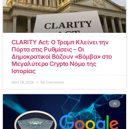
CLARITY Act: Ο Τραμπ Κλείνει την
Πόρτα στις Ρυθμίσεις – Οι
Δημοκρατικοί Βάζουν «Βόμβα» στο
Μεγαλύτερο Crypto Νόμο της
Ιστορίας
April 28, 2026
No Comments
AI