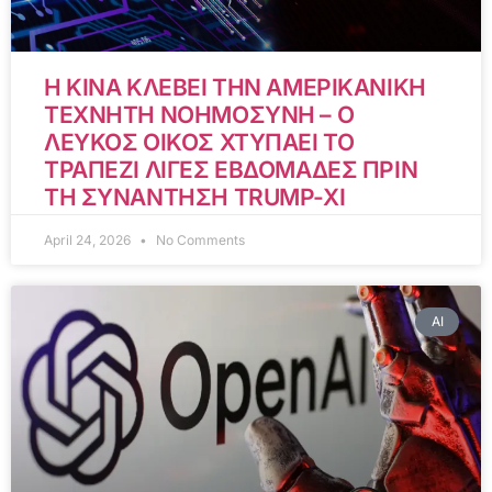
Η ΚΙΝΑ ΚΛΕΒΕΙ ΤΗΝ ΑΜΕΡΙΚΑΝΙΚΗ
ΤΕΧΝΗΤΗ ΝΟΗΜΟΣΥΝΗ – Ο
ΛΕΥΚΟΣ ΟΙΚΟΣ ΧΤΥΠΑΕΙ ΤΟ
ΤΡΑΠΕΖΙ ΛΙΓΕΣ ΕΒΔΟΜΑΔΕΣ ΠΡΙΝ
ΤΗ ΣΥΝΑΝΤΗΣΗ TRUMP-XI
April 24, 2026
No Comments
AI