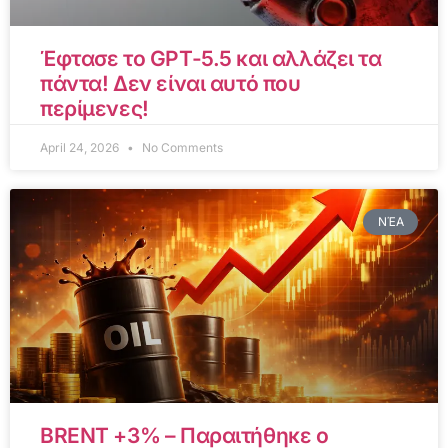
Έφτασε το GPT-5.5 και αλλάζει τα
πάντα! Δεν είναι αυτό που
περίμενες!
April 24, 2026
No Comments
ΝΈΑ
BRENT +3% – Παραιτήθηκε ο