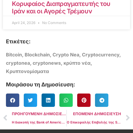
Κορυφαίος Διαπραγματευτής του
Ιράν και οι Αγορές Τρέμουν
April 24, 2026
No Comments
Ετικέτες:
Bitcoin
,
Blockchain
,
Crypto Nea
,
Cryptocurrency
,
cryptonea
,
cryptonews
,
κρύπτο νέα
,
Κρυπτονομίσματα
Μοιράσου τη Δημοσίευση:
ΠΡΟΗΓΟΥΜΕΝΗ ΔΗΜΟΣΙΕΥΣΗ
ΕΠΟΜΕΝΗ ΔΗΜΟΣΙΕΥΣΗ
Η διακοπή της Bank of America αφήνει τους πελάτες με υπόλοιπα λογαριασμών $0 σε όλη τη χώρα
Ο Επικεφαλής Επιβολής της SEC, Grewal, θα παραιτηθεί