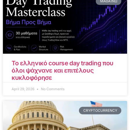
ΜΑΘΑΊΝΩ
Το ελληνικό course day trading που
όλοι ψάχνανε και επιτέλους
κυκλοφόρησε
April 29, 2026
No Comments
CRYPTOCURRENCY