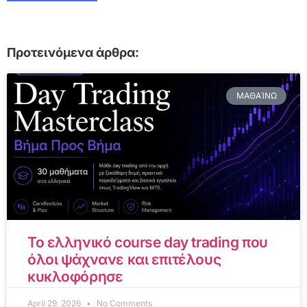
Προτεινόμενα άρθρα:
ΜΑΘΑΊΝΩ
Το ελληνικό course day trading που
όλοι ψάχνανε και επιτέλους
κυκλοφόρησε
April 29, 2026
No Comments