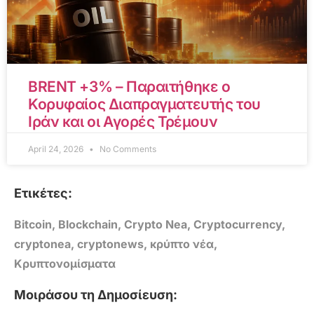
BRENT +3% – Παραιτήθηκε ο
Κορυφαίος Διαπραγματευτής του
Ιράν και οι Αγορές Τρέμουν
April 24, 2026
No Comments
Ετικέτες:
Bitcoin
,
Blockchain
,
Crypto Nea
,
Cryptocurrency
,
cryptonea
,
cryptonews
,
κρύπτο νέα
,
Κρυπτονομίσματα
Μοιράσου τη Δημοσίευση: