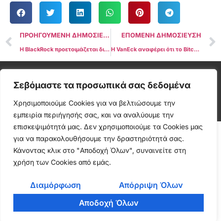
ΠΡΟΗΓΟΥΜΕΝΗ ΔΗΜΟΣΙΕΥΣΗ
ΕΠΟΜΕΝΗ ΔΗΜΟΣΙΕΥΣΗ
Η BlackRock προετοιμάζεται διακριτικά για πιθανή κρίση του δολαρίου της Ομοσπονδιακής Τράπεζας των 35 τρισεκατομμυρίων δολαρίων, στρεφόμενη στο Bitcoin
Η VanEck αναφέρει ότι το Bitcoin ξεπέρασε σχεδόν κάθε κατηγορία περιουσιακών στοιχείων το περασμένο έτος
Cryptonea © All rights reserved
Σεβόμαστε τα προσωπικά σας δεδομένα
Χρησιμοποιούμε Cookies για να βελτιώσουμε την
εμπειρία περιήγησής σας, και να αναλύουμε την
επισκεψιμότητά μας. Δεν χρησιμοποιούμε τα Cookies μας
για να παρακολουθήσουμε την δραστηριότητά σας.
Κάνοντας κλικ στο "Αποδοχή Όλων", συναινείτε στη
χρήση των Cookies από εμάς.
Διαμόρφωση
Απόρριψη Όλων
Αποδοχή Όλων