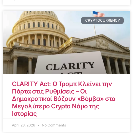
CRYPTOCURRENCY
CLARITY Act: Ο Τραμπ Κλείνει την
Πόρτα στις Ρυθμίσεις – Οι
Δημοκρατικοί Βάζουν «Βόμβα» στο
Μεγαλύτερο Crypto Νόμο της
Ιστορίας
April 28, 2026
No Comments