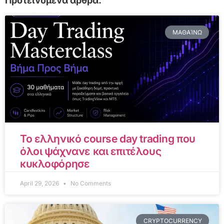
Προτεινόμενα άρθρα:
ΜΑΘΑΊΝΩ
Το ελληνικό course day trading που
όλοι ψάχνανε και επιτέλους
κυκλοφόρησε
April 29, 2026
No Comments
CRYPTOCURRENCY