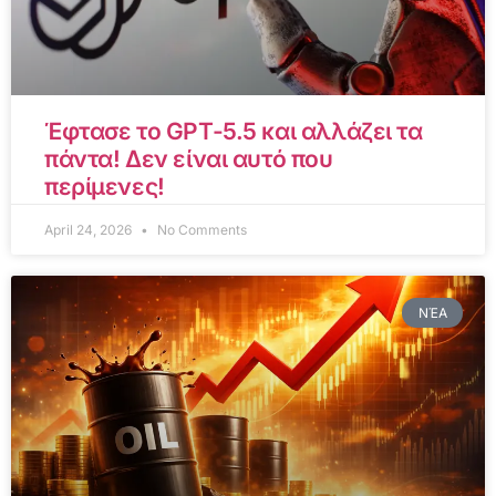
Έφτασε το GPT-5.5 και αλλάζει τα
πάντα! Δεν είναι αυτό που
περίμενες!
April 24, 2026
No Comments
ΝΈΑ