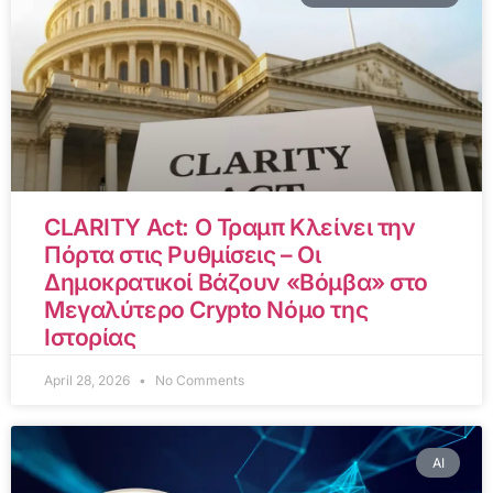
CLARITY Act: Ο Τραμπ Κλείνει την
Πόρτα στις Ρυθμίσεις – Οι
Δημοκρατικοί Βάζουν «Βόμβα» στο
Μεγαλύτερο Crypto Νόμο της
Ιστορίας
April 28, 2026
No Comments
AI