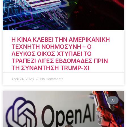
Η ΚΙΝΑ ΚΛΕΒΕΙ ΤΗΝ ΑΜΕΡΙΚΑΝΙΚΗ
ΤΕΧΝΗΤΗ ΝΟΗΜΟΣΥΝΗ – Ο
ΛΕΥΚΟΣ ΟΙΚΟΣ ΧΤΥΠΑΕΙ ΤΟ
ΤΡΑΠΕΖΙ ΛΙΓΕΣ ΕΒΔΟΜΑΔΕΣ ΠΡΙΝ
ΤΗ ΣΥΝΑΝΤΗΣΗ TRUMP-XI
April 24, 2026
No Comments
AI