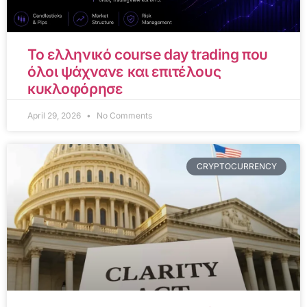
Το ελληνικό course day trading που
όλοι ψάχνανε και επιτέλους
κυκλοφόρησε
April 29, 2026
No Comments
CRYPTOCURRENCY