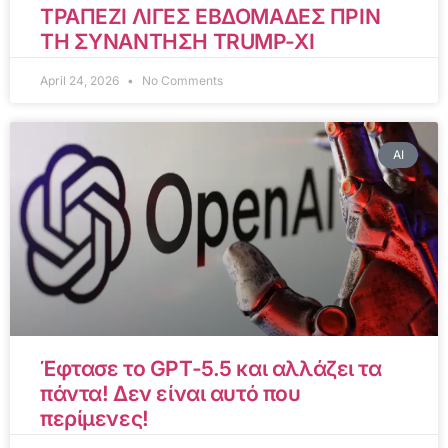
ΤΡΑΠΕΖΙ ΛΙΓΕΣ ΕΒΔΟΜΑΔΕΣ ΠΡΙΝ
ΤΗ ΣΥΝΑΝΤΗΣΗ TRUMP-XI
April 24, 2026
No Comments
AI
Έφτασε το GPT-5.5 και αλλάζει τα
πάντα! Δεν είναι αυτό που
περίμενες!