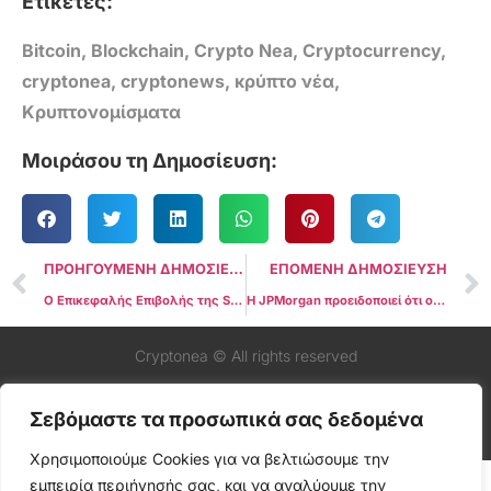
Ετικέτες:
Bitcoin
,
Blockchain
,
Crypto Nea
,
Cryptocurrency
,
cryptonea
,
cryptonews
,
κρύπτο νέα
,
Κρυπτονομίσματα
Μοιράσου τη Δημοσίευση:
ΠΡΟΗΓΟΥΜΕΝΗ ΔΗΜΟΣΙΕΥΣΗ
ΕΠΟΜΕΝΗ ΔΗΜΟΣΙΕΥΣΗ
Ο Επικεφαλής Επιβολής της SEC, Grewal, θα παραιτηθεί
Η JPMorgan προειδοποιεί ότι οι αυξανόμενες γεωπολιτικές εντάσεις μπορεί να οδηγήσουν τους επενδυτές σε χρυσό και Bitcoin
Cryptonea © All rights reserved
Σεβόμαστε τα προσωπικά σας δεδομένα
Χρησιμοποιούμε Cookies για να βελτιώσουμε την
εμπειρία περιήγησής σας, και να αναλύουμε την