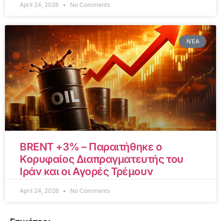
April 24, 2026
No Comments
ΝΈΑ
BRENT +3% – Παραιτήθηκε ο
Κορυφαίος Διαπραγματευτής του
Ιράν και οι Αγορές Τρέμουν
April 24, 2026
No Comments