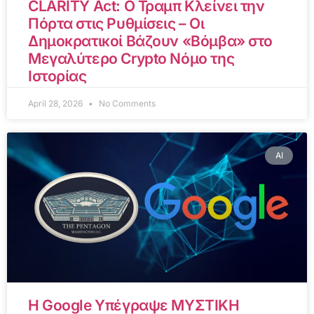
CLARITY Act: Ο Τραμπ Κλείνει την
Πόρτα στις Ρυθμίσεις – Οι
Δημοκρατικοί Βάζουν «Βόμβα» στο
Μεγαλύτερο Crypto Νόμο της
Ιστορίας
April 28, 2026
No Comments
AI
Η Google Υπέγραψε ΜΥΣΤΙΚΗ