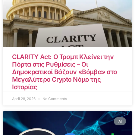
CLARITY Act: Ο Τραμπ Κλείνει την
Πόρτα στις Ρυθμίσεις – Οι
Δημοκρατικοί Βάζουν «Βόμβα» στο
Μεγαλύτερο Crypto Νόμο της
Ιστορίας
April 28, 2026
No Comments
AI