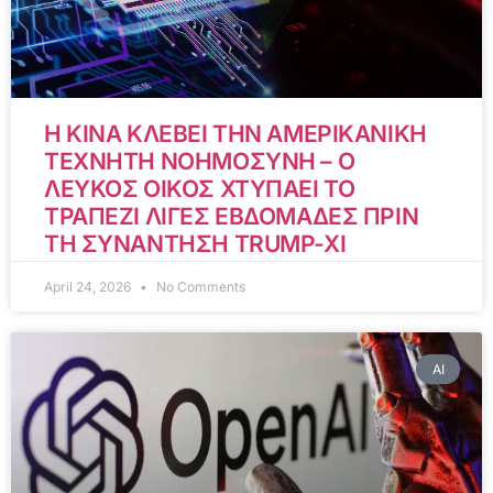
Η ΚΙΝΑ ΚΛΕΒΕΙ ΤΗΝ ΑΜΕΡΙΚΑΝΙΚΗ
ΤΕΧΝΗΤΗ ΝΟΗΜΟΣΥΝΗ – Ο
ΛΕΥΚΟΣ ΟΙΚΟΣ ΧΤΥΠΑΕΙ ΤΟ
ΤΡΑΠΕΖΙ ΛΙΓΕΣ ΕΒΔΟΜΑΔΕΣ ΠΡΙΝ
ΤΗ ΣΥΝΑΝΤΗΣΗ TRUMP-XI
April 24, 2026
No Comments
AI