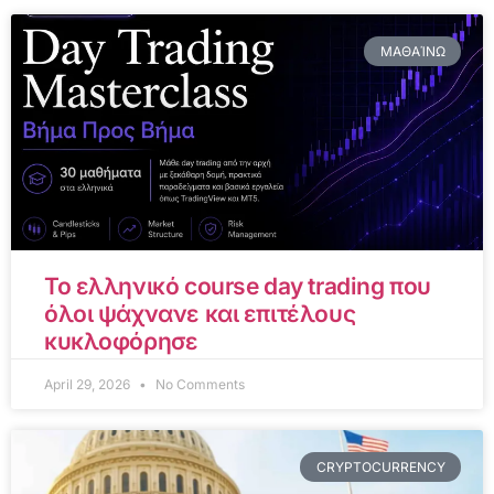
ΜΑΘΑΊΝΩ
Το ελληνικό course day trading που
όλοι ψάχνανε και επιτέλους
κυκλοφόρησε
April 29, 2026
No Comments
CRYPTOCURRENCY