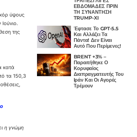
ΤΡΑΠΕΖΙ ΛΙΓΕΣ
ΕΒΔΟΜΑΔΕΣ ΠΡΙΝ
ΤΗ ΣΥΝΑΝΤΗΣΗ
εκόρ ύψους
TRUMP-XI
 Ιούνιο.
Έφτασε Το GPT-5.5
θεση της
Και Αλλάζει Τα
Πάντα! Δεν Είναι
Αυτό Που Περίμενες!
BRENT +3% –
Παραιτήθηκε Ο
α κατά
Κορυφαίος
Διαπραγματευτής Του
ό τα 150,3
Ιράν Και Οι Αγορές
οθέσεις,
Τρέμουν
το
ι η γνώμη