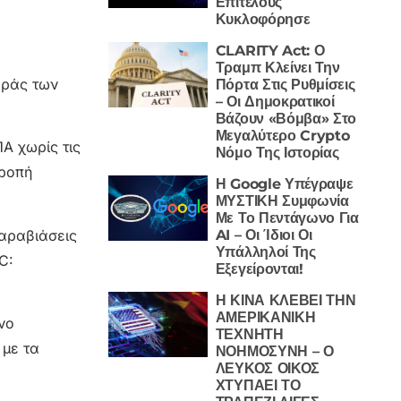
Επιτέλους
Κυκλοφόρησε
CLARITY Act: Ο
Τραμπ Κλείνει Την
οράς των
Πόρτα Στις Ρυθμίσεις
– Οι Δημοκρατικοί
Βάζουν «Βόμβα» Στο
Μεγαλύτερο Crypto
Α χωρίς τις
Νόμο Της Ιστορίας
τροπή
Η Google Υπέγραψε
ΜΥΣΤΙΚΗ Συμφωνία
Με Το Πεντάγωνο Για
παραβιάσεις
AI – Οι Ίδιοι Οι
Υπάλληλοί Της
C:
Εξεγείρονται!
Η ΚΙΝΑ ΚΛΕΒΕΙ ΤΗΝ
ΑΜΕΡΙΚΑΝΙΚΗ
νο
ΤΕΧΝΗΤΗ
 με τα
ΝΟΗΜΟΣΥΝΗ – Ο
ΛΕΥΚΟΣ ΟΙΚΟΣ
ΧΤΥΠΑΕΙ ΤΟ