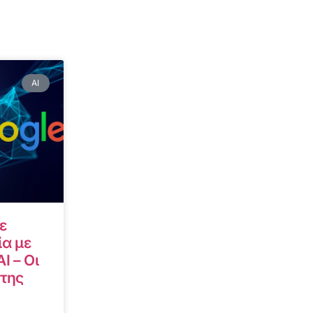
AI
ε
α με
I – Οι
 της