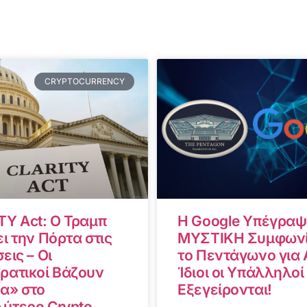
CRYPTOCURRENCY
TY Act: Ο Τραμπ
Η Google Υπέγραψ
ι την Πόρτα στις
ΜΥΣΤΙΚΗ Συμφωνί
εις – Οι
το Πεντάγωνο για A
ρατικοί Βάζουν
Ίδιοι οι Υπάλληλοί
α» στο
Εξεγείρονται!
ύτερο Crypto