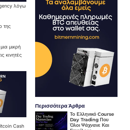
agency λόγω
ο της
μια μικρή
ς κινητές
Περισσότερα Άρθρα
Το Ελληνικό Course
Day Trading Που
Όλοι Ψάχνανε Και
itcoin Cash