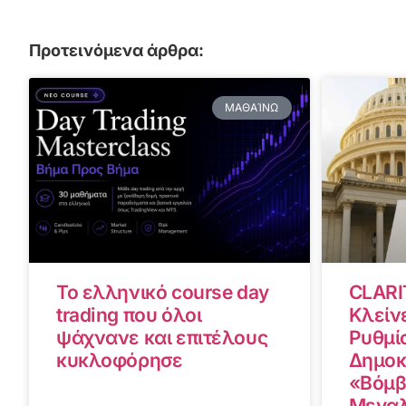
Προτεινόμενα άρθρα:
ΜΑΘΑΊΝΩ
Το ελληνικό course day
CLARI
trading που όλοι
Κλείνε
ψάχνανε και επιτέλους
Ρυθμίσ
κυκλοφόρησε
Δημοκ
«Βόμβ
Μεγαλ