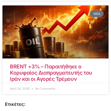
ΝΈΑ
BRENT +3% – Παραιτήθηκε ο
Κορυφαίος Διαπραγματευτής του
Ιράν και οι Αγορές Τρέμουν
April 24, 2026
No Comments
Ετικέτες: