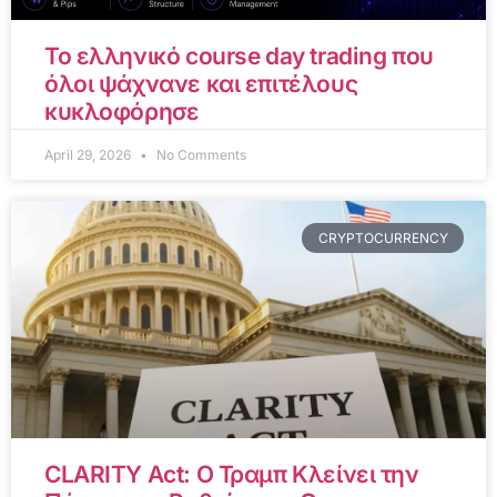
Το ελληνικό course day trading που
όλοι ψάχνανε και επιτέλους
κυκλοφόρησε
April 29, 2026
No Comments
CRYPTOCURRENCY
CLARITY Act: Ο Τραμπ Κλείνει την