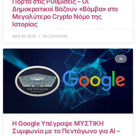
Πόρτα στις Ρυθμίσεις – Οι
Δημοκρατικοί Βάζουν «Βόμβα» στο
Μεγαλύτερο Crypto Νόμο της
Ιστορίας
April 28, 2026
No Comments
AI
Η Google Υπέγραψε ΜΥΣΤΙΚΗ
Συμφωνία με το Πεντάγωνο για AI –