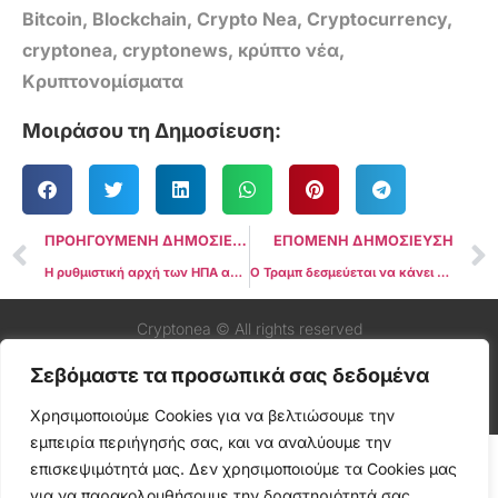
Bitcoin
,
Blockchain
,
Crypto Nea
,
Cryptocurrency
,
cryptonea
,
cryptonews
,
κρύπτο νέα
,
Κρυπτονομίσματα
Μοιράσου τη Δημοσίευση:
ΠΡΟΗΓΟΥΜΕΝΗ ΔΗΜΟΣΙΕΥΣΗ
ΕΠΟΜΕΝΗ ΔΗΜΟΣΙΕΥΣΗ
Η ρυθμιστική αρχή των ΗΠΑ αναβάλλει για άλλη μια φορά την ετυμηγορία για το φιλικό προς το περιβάλλον Bitcoin ETF
Ο Τραμπ δεσμεύεται να κάνει τις ΗΠΑ Crypto Hub, στρατολογεί τον Μασκ για κυβερνητική ομάδα εργασίας
Cryptonea © All rights reserved
Σεβόμαστε τα προσωπικά σας δεδομένα
Χρησιμοποιούμε Cookies για να βελτιώσουμε την
εμπειρία περιήγησής σας, και να αναλύουμε την
επισκεψιμότητά μας. Δεν χρησιμοποιούμε τα Cookies μας
για να παρακολουθήσουμε την δραστηριότητά σας.