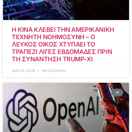
Η ΚΙΝΑ ΚΛΕΒΕΙ ΤΗΝ ΑΜΕΡΙΚΑΝΙΚΗ
ΤΕΧΝΗΤΗ ΝΟΗΜΟΣΥΝΗ – Ο
ΛΕΥΚΟΣ ΟΙΚΟΣ ΧΤΥΠΑΕΙ ΤΟ
ΤΡΑΠΕΖΙ ΛΙΓΕΣ ΕΒΔΟΜΑΔΕΣ ΠΡΙΝ
ΤΗ ΣΥΝΑΝΤΗΣΗ TRUMP-XI
April 24, 2026
No Comments
AI