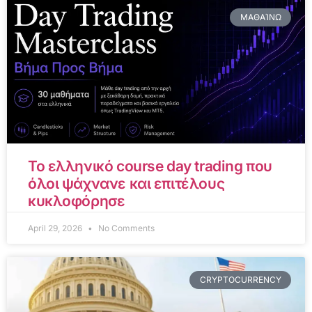
ΜΑΘΑΊΝΩ
Το ελληνικό course day trading που
όλοι ψάχνανε και επιτέλους
κυκλοφόρησε
April 29, 2026
No Comments
CRYPTOCURRENCY