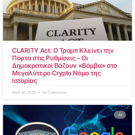
CLARITY Act: Ο Τραμπ Κλείνει την
Πόρτα στις Ρυθμίσεις – Οι
Δημοκρατικοί Βάζουν «Βόμβα» στο
Μεγαλύτερο Crypto Νόμο της
Ιστορίας
April 28, 2026
No Comments
AI