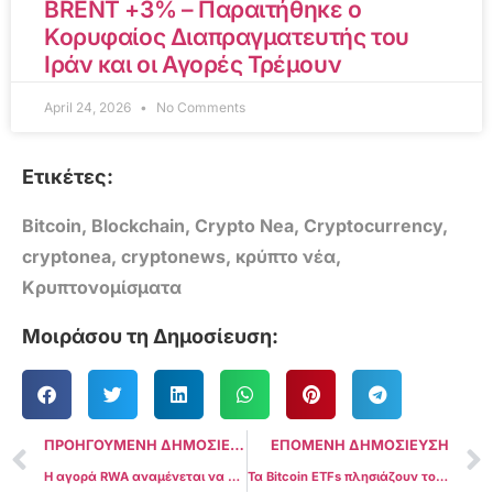
BRENT +3% – Παραιτήθηκε ο
Κορυφαίος Διαπραγματευτής του
Ιράν και οι Αγορές Τρέμουν
April 24, 2026
No Comments
Ετικέτες:
Bitcoin
,
Blockchain
,
Crypto Nea
,
Cryptocurrency
,
cryptonea
,
cryptonews
,
κρύπτο νέα
,
Κρυπτονομίσματα
Μοιράσου τη Δημοσίευση:
ΠΡΟΗΓΟΥΜΕΝΗ ΔΗΜΟΣΙΕΥΣΗ
ΕΠΟΜΕΝΗ ΔΗΜΟΣΙΕΥΣΗ
Η αγορά RWA αναμένεται να φτάσει τα 600 δισεκατομμύρια δολάρια σε πέντε χρόνια: Έκθεση BCG
Τα Bitcoin ETFs πλησιάζουν το 1 δισεκατομμύριο δολάρια σε ημερήσιες εισροές, πυροδοτώντας FOMO και κίνδυνο αιχμής νέας τιμής του BTC