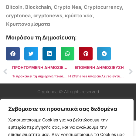
Bitcoin
,
Blockchain
,
Crypto Nea
,
Cryptocurrency
,
cryptonea
,
cryptonews
,
κρύπτο νέα
,
Κρυπτονομίσματα
Μοιράσου τη Δημοσίευση:
ΠΡΟΗΓΟΥΜΕΝΗ ΔΗΜΟΣΙΕΥΣΗ
ΕΠΟΜΕΝΗ ΔΗΜΟΣΙΕΥΣΗ
Τι προκαλεί τη σημερινή πτώση στην αγορά crypto;
Η 21Shares υποβάλλει το έντυπο S-1 στην SEC για την πρόταση Spot XRP ETF
Cryptonea © All rights reserved
Σεβόμαστε τα προσωπικά σας δεδομένα
Χρησιμοποιούμε Cookies για να βελτιώσουμε την
εμπειρία περιήγησής σας, και να αναλύουμε την
επισκεψιμότητά μας. Δεν χρησιμοποιούμε τα Cookies μας