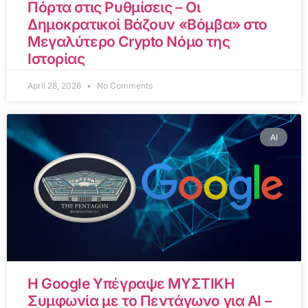
Πόρτα στις Ρυθμίσεις – Οι
Δημοκρατικοί Βάζουν «Βόμβα» στο
Μεγαλύτερο Crypto Νόμο της
Ιστορίας
April 28, 2026
No Comments
AI
Η Google Υπέγραψε ΜΥΣΤΙΚΗ
Συμφωνία με το Πεντάγωνο για AI –