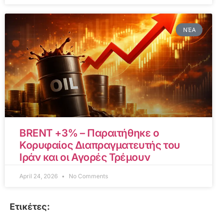
ΝΈΑ
BRENT +3% – Παραιτήθηκε ο
Κορυφαίος Διαπραγματευτής του
Ιράν και οι Αγορές Τρέμουν
April 24, 2026
No Comments
Ετικέτες: