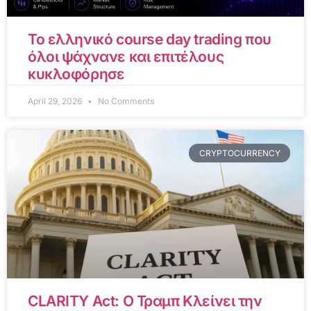
Το ελληνικό course day trading που
όλοι ψάχνανε και επιτέλους
κυκλοφόρησε
April 29, 2026
No Comments
CRYPTOCURRENCY
CLARITY Act: Ο Τραμπ Κλείνει την