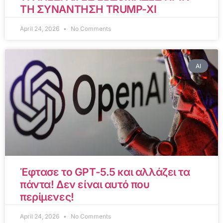
ΤΗ ΣΥΝΑΝΤΗΣΗ TRUMP-XI
April 24, 2026
No Comments
AI
Έφτασε το GPT-5.5 και αλλάζει τα
πάντα! Δεν είναι αυτό που
περίμενες!
April 24, 2026
No Comments