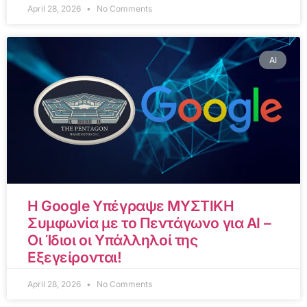
April 28, 2026
No Comments
AI
Η Google Υπέγραψε ΜΥΣΤΙΚΗ
Συμφωνία με το Πεντάγωνο για AI –
Οι Ίδιοι οι Υπάλληλοί της
Εξεγείρονται!
April 28, 2026
No Comments