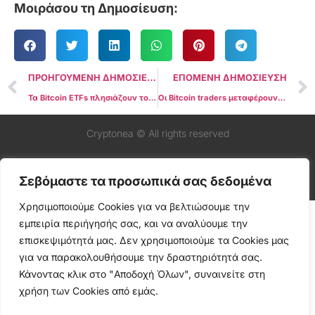
Μοιράσου τη Δημοσίευση:
ΠΡΟΗΓΟΥΜΕΝΗ ΔΗΜΟΣΙΕΥΣΗ
ΕΠΟΜΕΝΗ ΔΗΜΟΣΙΕΥΣΗ
Τα Bitcoin ETFs πλησιάζουν το 1 δισεκατομμύριο δολάρια σε ημερήσιες εισροές, πυροδοτώντας FOMO και κίνδυνο αιχμής νέας τιμής του BTC
Οι Bitcoin traders μεταφέρουν 4 δισεκατομμύρια δολάρια σε ανταλλακτήρια εν μέσω πτώσης της τιμής του BTC κάτω από τα 70 χιλιάδες δολάρια
Cryptonea © All rights reserved
Σεβόμαστε τα προσωπικά σας δεδομένα
Χρησιμοποιούμε Cookies για να βελτιώσουμε την
εμπειρία περιήγησής σας, και να αναλύουμε την
επισκεψιμότητά μας. Δεν χρησιμοποιούμε τα Cookies μας
για να παρακολουθήσουμε την δραστηριότητά σας.
Κάνοντας κλικ στο "Αποδοχή Όλων", συναινείτε στη
χρήση των Cookies από εμάς.