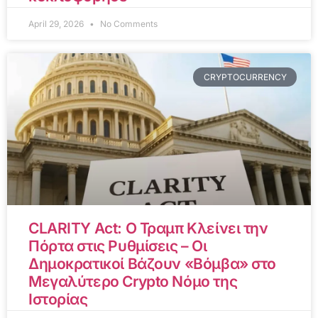
April 29, 2026
No Comments
CRYPTOCURRENCY
CLARITY Act: Ο Τραμπ Κλείνει την
Πόρτα στις Ρυθμίσεις – Οι
Δημοκρατικοί Βάζουν «Βόμβα» στο
Μεγαλύτερο Crypto Νόμο της
Ιστορίας