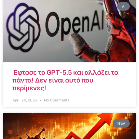
AI
Έφτασε το GPT-5.5 και αλλάζει τα
πάντα! Δεν είναι αυτό που
περίμενες!
April 24, 2026
No Comments
ΝΈΑ