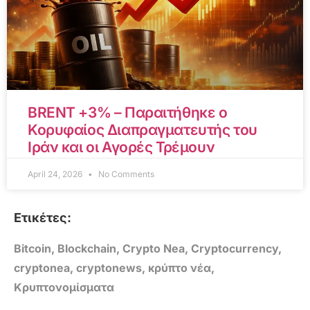
BRENT +3% – Παραιτήθηκε ο
Κορυφαίος Διαπραγματευτής του
Ιράν και οι Αγορές Τρέμουν
April 24, 2026
No Comments
Ετικέτες:
Bitcoin
,
Blockchain
,
Crypto Nea
,
Cryptocurrency
,
cryptonea
,
cryptonews
,
κρύπτο νέα
,
Κρυπτονομίσματα