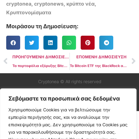
cryptonea
,
cryptonews
,
κρύπτο νέα
,
Κρυπτονομίσματα
Μοιράσου τη Δημοσίευση:
ΠΡΟΗΓΟΥΜΕΝΗ ΔΗΜΟΣΙΕΥΣΗ
ΕΠΟΜΕΝΗ ΔΗΜΟΣΙΕΥΣΗ
Τα πορτοφόλια εξόρυξης Bitcoin επανενεργοποιούνται μετά από 15 χρόνια – Θα μπορούσε αυτό να είναι ο Satoshi;
Το Bitcoin ETF της BlackRock απαιτεί αναλήψεις BTC εντός 12 ώρες από την Coinbase
Cryptonea © All rights reserved
Σεβόμαστε τα προσωπικά σας δεδομένα
Χρησιμοποιούμε Cookies για να βελτιώσουμε την
εμπειρία περιήγησής σας, και να αναλύουμε την
επισκεψιμότητά μας. Δεν χρησιμοποιούμε τα Cookies μας
για να παρακολουθήσουμε την δραστηριότητά σας.