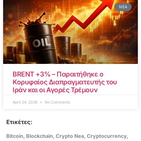
ΝΈΑ
BRENT +3% – Παραιτήθηκε ο
Κορυφαίος Διαπραγματευτής του
Ιράν και οι Αγορές Τρέμουν
April 24, 2026
No Comments
Ετικέτες:
Bitcoin
,
Blockchain
,
Crypto Nea
,
Cryptocurrency
,