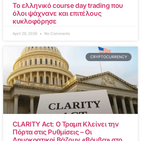
Το ελληνικό course day trading που
όλοι ψάχνανε και επιτέλους
κυκλοφόρησε
April 29, 2026
No Comments
CRYPTOCURRENCY
CLARITY Act: Ο Τραμπ Κλείνει την
Πόρτα στις Ρυθμίσεις – Οι
Δημοκρατικοί Βάζουν «Βόμβα» στο