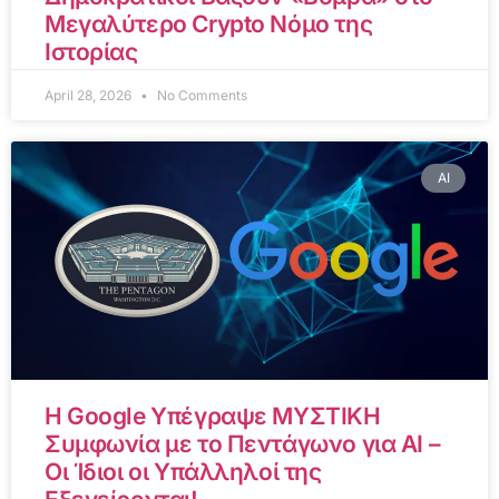
Μεγαλύτερο Crypto Νόμο της
Ιστορίας
April 28, 2026
No Comments
AI
Η Google Υπέγραψε ΜΥΣΤΙΚΗ
Συμφωνία με το Πεντάγωνο για AI –
Οι Ίδιοι οι Υπάλληλοί της