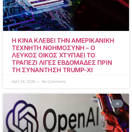
Η ΚΙΝΑ ΚΛΕΒΕΙ ΤΗΝ ΑΜΕΡΙΚΑΝΙΚΗ
ΤΕΧΝΗΤΗ ΝΟΗΜΟΣΥΝΗ – Ο
ΛΕΥΚΟΣ ΟΙΚΟΣ ΧΤΥΠΑΕΙ ΤΟ
ΤΡΑΠΕΖΙ ΛΙΓΕΣ ΕΒΔΟΜΑΔΕΣ ΠΡΙΝ
ΤΗ ΣΥΝΑΝΤΗΣΗ TRUMP-XI
April 24, 2026
No Comments
AI