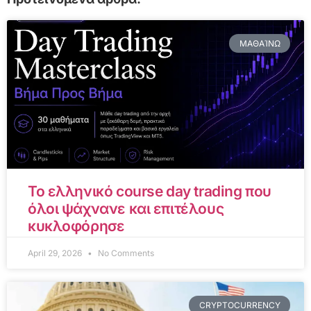
ΜΑΘΑΊΝΩ
Το ελληνικό course day trading που
όλοι ψάχνανε και επιτέλους
κυκλοφόρησε
April 29, 2026
No Comments
CRYPTOCURRENCY