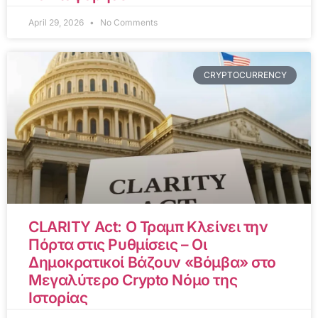
April 29, 2026
No Comments
CRYPTOCURRENCY
CLARITY Act: Ο Τραμπ Κλείνει την
Πόρτα στις Ρυθμίσεις – Οι
Δημοκρατικοί Βάζουν «Βόμβα» στο
Μεγαλύτερο Crypto Νόμο της
Ιστορίας