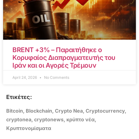
BRENT +3% – Παραιτήθηκε ο
Κορυφαίος Διαπραγματευτής του
Ιράν και οι Αγορές Τρέμουν
April 24, 2026
No Comments
Ετικέτες:
Bitcoin
,
Blockchain
,
Crypto Nea
,
Cryptocurrency
,
cryptonea
,
cryptonews
,
κρύπτο νέα
,
Κρυπτονομίσματα