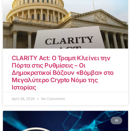
CLARITY Act: Ο Τραμπ Κλείνει την
Πόρτα στις Ρυθμίσεις – Οι
Δημοκρατικοί Βάζουν «Βόμβα» στο
Μεγαλύτερο Crypto Νόμο της
Ιστορίας
April 28, 2026
No Comments
AI