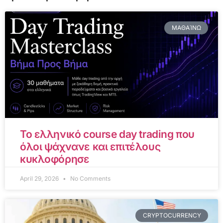
ΜΑΘΑΊΝΩ
Το ελληνικό course day trading που
όλοι ψάχνανε και επιτέλους
κυκλοφόρησε
April 29, 2026
No Comments
CRYPTOCURRENCY