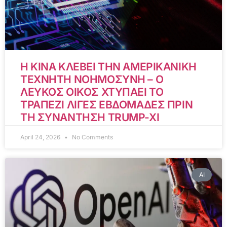
Η ΚΙΝΑ ΚΛΕΒΕΙ ΤΗΝ ΑΜΕΡΙΚΑΝΙΚΗ
ΤΕΧΝΗΤΗ ΝΟΗΜΟΣΥΝΗ – Ο
ΛΕΥΚΟΣ ΟΙΚΟΣ ΧΤΥΠΑΕΙ ΤΟ
ΤΡΑΠΕΖΙ ΛΙΓΕΣ ΕΒΔΟΜΑΔΕΣ ΠΡΙΝ
ΤΗ ΣΥΝΑΝΤΗΣΗ TRUMP-XI
April 24, 2026
No Comments
AI