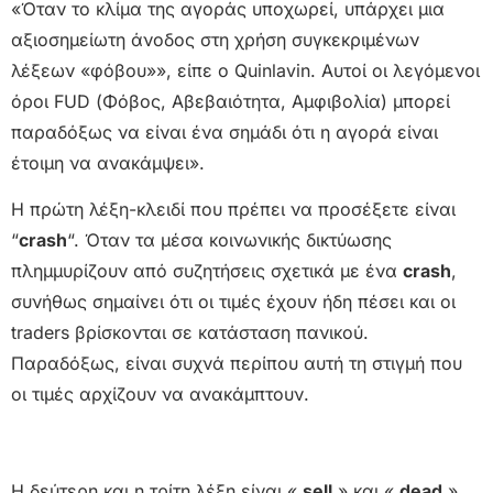
«Όταν το κλίμα της αγοράς υποχωρεί, υπάρχει μια
αξιοσημείωτη άνοδος στη χρήση συγκεκριμένων
λέξεων «φόβου»», είπε ο Quinlavin. Αυτοί οι λεγόμενοι
όροι FUD (Φόβος, Αβεβαιότητα, Αμφιβολία) μπορεί
παραδόξως να είναι ένα σημάδι ότι η αγορά είναι
έτοιμη να ανακάμψει».
Η πρώτη λέξη-κλειδί που πρέπει να προσέξετε είναι
“
crash
“. Όταν τα μέσα κοινωνικής δικτύωσης
πλημμυρίζουν από συζητήσεις σχετικά με ένα
crash
,
συνήθως σημαίνει ότι οι τιμές έχουν ήδη πέσει και οι
traders βρίσκονται σε κατάσταση πανικού.
Παραδόξως, είναι συχνά περίπου αυτή τη στιγμή που
οι τιμές αρχίζουν να ανακάμπτουν.
Η δεύτερη και η τρίτη λέξη είναι «
sell
» και «
dead
».