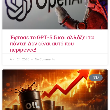
Έφτασε το GPT-5.5 και αλλάζει τα
πάντα! Δεν είναι αυτό που
περίμενες!
April 24, 2026
No Comments
ΝΈΑ