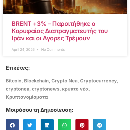
BRENT +3% – Παραιτήθηκε ο
Κορυφαίος Διαπραγματευτής του
Ιράν και οι Αγορές Τρέμουν
April 24, 2026
No Comments
Ετικέτες:
Bitcoin
,
Blockchain
,
Crypto Nea
,
Cryptocurrency
,
cryptonea
,
cryptonews
,
κρύπτο νέα
,
Κρυπτονομίσματα
Μοιράσου τη Δημοσίευση: