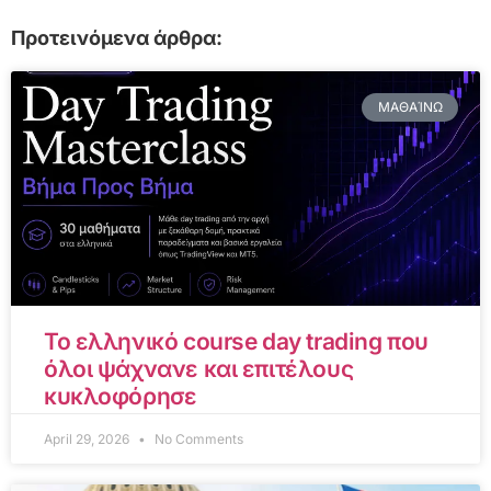
Προτεινόμενα άρθρα:
ΜΑΘΑΊΝΩ
Το ελληνικό course day trading που
όλοι ψάχνανε και επιτέλους
κυκλοφόρησε
April 29, 2026
No Comments