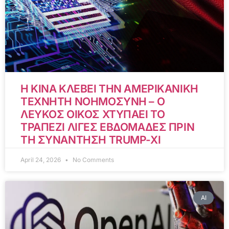
Η ΚΙΝΑ ΚΛΕΒΕΙ ΤΗΝ ΑΜΕΡΙΚΑΝΙΚΗ
ΤΕΧΝΗΤΗ ΝΟΗΜΟΣΥΝΗ – Ο
ΛΕΥΚΟΣ ΟΙΚΟΣ ΧΤΥΠΑΕΙ ΤΟ
ΤΡΑΠΕΖΙ ΛΙΓΕΣ ΕΒΔΟΜΑΔΕΣ ΠΡΙΝ
ΤΗ ΣΥΝΑΝΤΗΣΗ TRUMP-XI
April 24, 2026
No Comments
AI