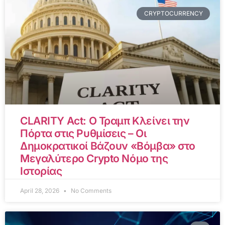
CRYPTOCURRENCY
CLARITY Act: Ο Τραμπ Κλείνει την
Πόρτα στις Ρυθμίσεις – Οι
Δημοκρατικοί Βάζουν «Βόμβα» στο
Μεγαλύτερο Crypto Νόμο της
Ιστορίας
April 28, 2026
No Comments