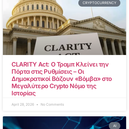
CRYPTOCURRENCY
CLARITY Act: Ο Τραμπ Κλείνει την
Πόρτα στις Ρυθμίσεις – Οι
Δημοκρατικοί Βάζουν «Βόμβα» στο
Μεγαλύτερο Crypto Νόμο της
Ιστορίας
April 28, 2026
No Comments
AI