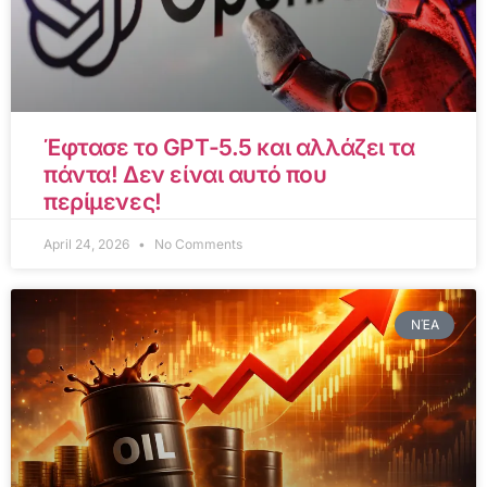
Έφτασε το GPT-5.5 και αλλάζει τα
πάντα! Δεν είναι αυτό που
περίμενες!
April 24, 2026
No Comments
ΝΈΑ