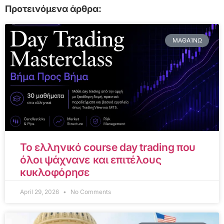
Προτεινόμενα άρθρα:
ΜΑΘΑΊΝΩ
Το ελληνικό course day trading που
όλοι ψάχνανε και επιτέλους
κυκλοφόρησε
April 29, 2026
No Comments