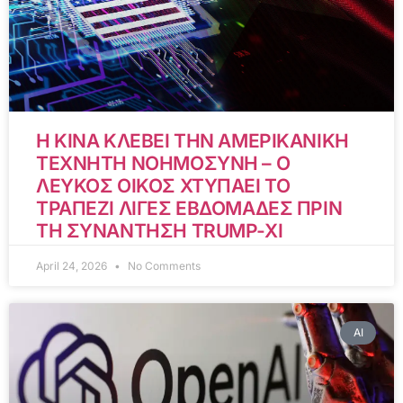
Η ΚΙΝΑ ΚΛΕΒΕΙ ΤΗΝ ΑΜΕΡΙΚΑΝΙΚΗ
ΤΕΧΝΗΤΗ ΝΟΗΜΟΣΥΝΗ – Ο
ΛΕΥΚΟΣ ΟΙΚΟΣ ΧΤΥΠΑΕΙ ΤΟ
ΤΡΑΠΕΖΙ ΛΙΓΕΣ ΕΒΔΟΜΑΔΕΣ ΠΡΙΝ
ΤΗ ΣΥΝΑΝΤΗΣΗ TRUMP-XI
April 24, 2026
No Comments
AI