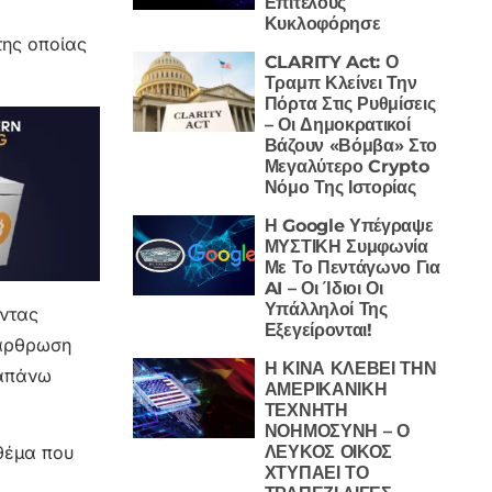
Επιτέλους
Κυκλοφόρησε
της οποίας
CLARITY Act: Ο
Τραμπ Κλείνει Την
Πόρτα Στις Ρυθμίσεις
– Οι Δημοκρατικοί
Βάζουν «Βόμβα» Στο
Μεγαλύτερο Crypto
Νόμο Της Ιστορίας
Η Google Υπέγραψε
ΜΥΣΤΙΚΗ Συμφωνία
Με Το Πεντάγωνο Για
AI – Οι Ίδιοι Οι
Υπάλληλοί Της
οντας
Εξεγείρονται!
ιάρθρωση
Η ΚΙΝΑ ΚΛΕΒΕΙ ΤΗΝ
ραπάνω
ΑΜΕΡΙΚΑΝΙΚΗ
ΤΕΧΝΗΤΗ
ΝΟΗΜΟΣΥΝΗ – Ο
ΛΕΥΚΟΣ ΟΙΚΟΣ
θέμα που
ΧΤΥΠΑΕΙ ΤΟ