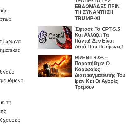
ΤΡΑΠΕΖΙ ΛΙΓΕΣ
ΕΒΔΟΜΑΔΕΣ ΠΡΙΝ
μής,
ΤΗ ΣΥΝΑΝΤΗΣΗ
TRUMP-XI
στικό
Έφτασε Το GPT-5.5
Και Αλλάζει Τα
Πάντα! Δεν Είναι
(σύμφωνα
Αυτό Που Περίμενες!
ηματικές
BRENT +3% –
Παραιτήθηκε Ο
Κορυφαίος
εθνούς
Διαπραγματευτής Του
σμευόμενη
Ιράν Και Οι Αγορές
Τρέμουν
με τη
κής
ρέχουσες