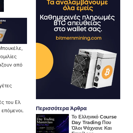
 Μπουκέλε,
ομιλίες
άζουν από
γέτες
ές του Ελ
Περισσότερα Άρθρα
 επόμενοι.
Το Ελληνικό Course
Day Trading Που
Όλοι Ψάχνανε Και