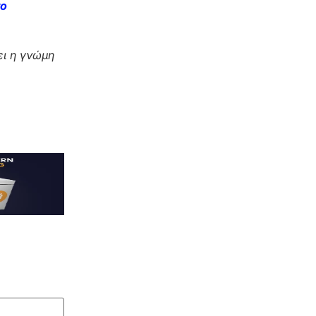
το
ι η γνώμη