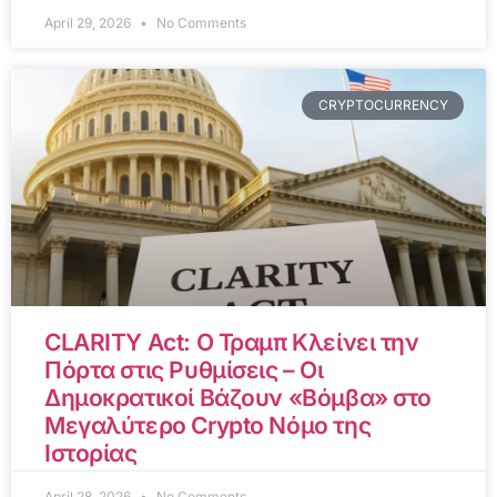
April 29, 2026
No Comments
CRYPTOCURRENCY
CLARITY Act: Ο Τραμπ Κλείνει την
Πόρτα στις Ρυθμίσεις – Οι
Δημοκρατικοί Βάζουν «Βόμβα» στο
Μεγαλύτερο Crypto Νόμο της
Ιστορίας
April 28, 2026
No Comments