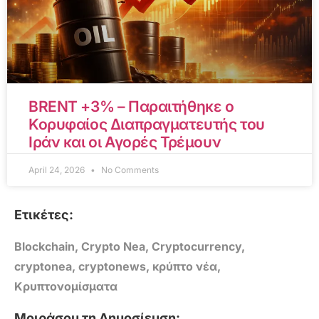
BRENT +3% – Παραιτήθηκε ο
Κορυφαίος Διαπραγματευτής του
Ιράν και οι Αγορές Τρέμουν
April 24, 2026
No Comments
Ετικέτες:
Blockchain
,
Crypto Nea
,
Cryptocurrency
,
cryptonea
,
cryptonews
,
κρύπτο νέα
,
Κρυπτονομίσματα
Μοιράσου τη Δημοσίευση: