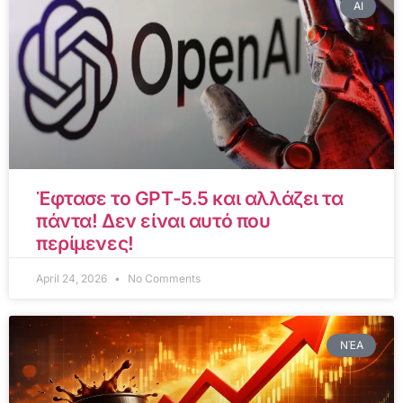
AI
Έφτασε το GPT-5.5 και αλλάζει τα
πάντα! Δεν είναι αυτό που
περίμενες!
April 24, 2026
No Comments
ΝΈΑ