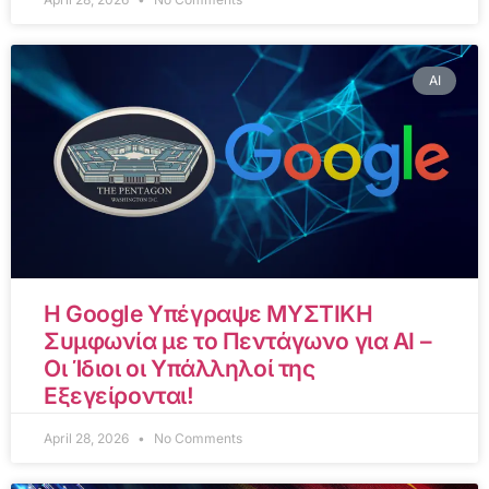
AI
Η Google Υπέγραψε ΜΥΣΤΙΚΗ
Συμφωνία με το Πεντάγωνο για AI –
Οι Ίδιοι οι Υπάλληλοί της
Εξεγείρονται!
April 28, 2026
No Comments