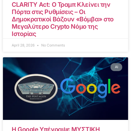
CLARITY Act: Ο Τραμπ Κλείνει την
Πόρτα στις Ρυθμίσεις – Οι
Δημοκρατικοί Βάζουν «Βόμβα» στο
Μεγαλύτερο Crypto Νόμο της
Ιστορίας
April 28, 2026
No Comments
AI
Η Google Υπέγραψε ΜΥΣΤΙΚΗ