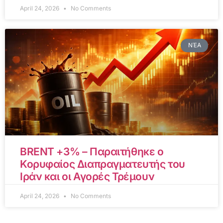
April 24, 2026
No Comments
ΝΈΑ
BRENT +3% – Παραιτήθηκε ο
Κορυφαίος Διαπραγματευτής του
Ιράν και οι Αγορές Τρέμουν
April 24, 2026
No Comments