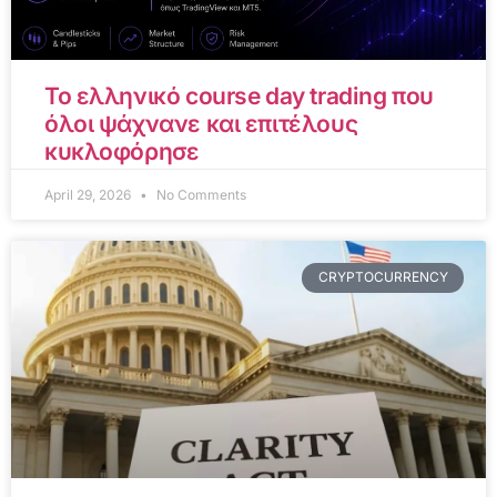
Το ελληνικό course day trading που
όλοι ψάχνανε και επιτέλους
κυκλοφόρησε
April 29, 2026
No Comments
CRYPTOCURRENCY