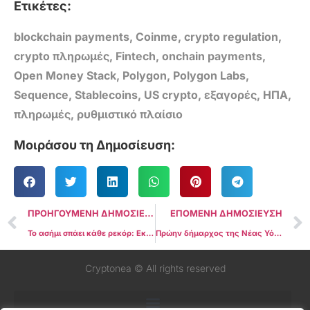
Ετικέτες:
blockchain payments
,
Coinme
,
crypto regulation
,
crypto πληρωμές
,
Fintech
,
onchain payments
,
Open Money Stack
,
Polygon
,
Polygon Labs
,
Sequence
,
Stablecoins
,
US crypto
,
εξαγορές
,
ΗΠΑ
,
πληρωμές
,
ρυθμιστικό πλαίσιο
Μοιράσου τη Δημοσίευση:
ΠΡΟΗΓΟΥΜΕΝΗ ΔΗΜΟΣΙΕΥΣΗ
ΕΠΟΜΕΝΗ ΔΗΜΟΣΙΕΥΣΗ
Το ασήμι σπάει κάθε ρεκόρ: Εκτόξευση πάνω από τα $90/oz και +25% από την αρχή του 2026
Πρώην δήμαρχος της Νέας Υόρκης στο επίκεντρο crypto σάλου: Meme token «εκτοξεύτηκε» στα $600 εκατ. και κατέρρευσε μέσα σε λίγα λεπτά
Cryptonea © All rights reserved