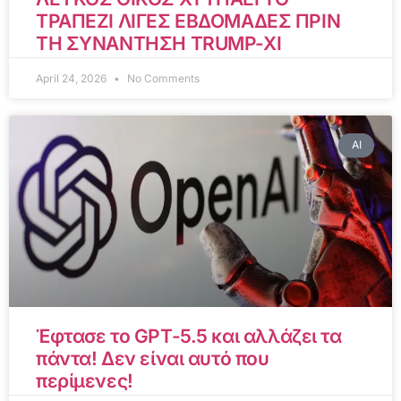
ΤΡΑΠΕΖΙ ΛΙΓΕΣ ΕΒΔΟΜΑΔΕΣ ΠΡΙΝ
ΤΗ ΣΥΝΑΝΤΗΣΗ TRUMP-XI
April 24, 2026
No Comments
AI
Έφτασε το GPT-5.5 και αλλάζει τα
πάντα! Δεν είναι αυτό που
περίμενες!